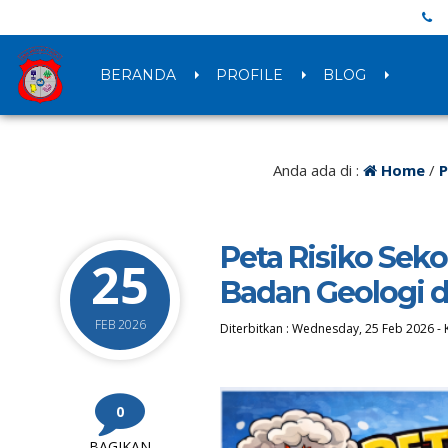
BERANDA
PROFILE
BLOG
Anda ada di :
Home
/
P
Peta Risiko Sek
25
Badan Geologi 
FEB 2026
Diterbitkan :
Wednesday, 25 Feb 2026
-
0
BAGIKAN