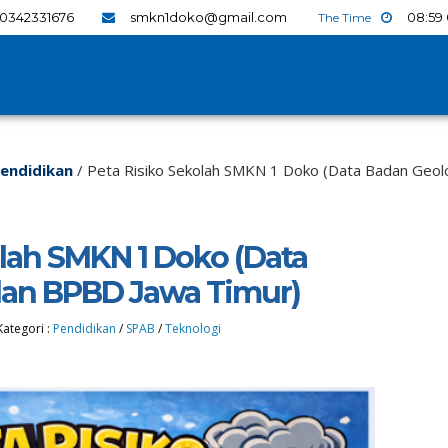
0342331676
smkn1doko@gmail.com
08
:
59
endidikan
/
Peta Risiko Sekolah SMKN 1 Doko (Data Badan Geol
olah SMKN 1 Doko (Data
dan BPBD Jawa Timur)
Kategori :
Pendidikan
/
SPAB
/
Teknologi