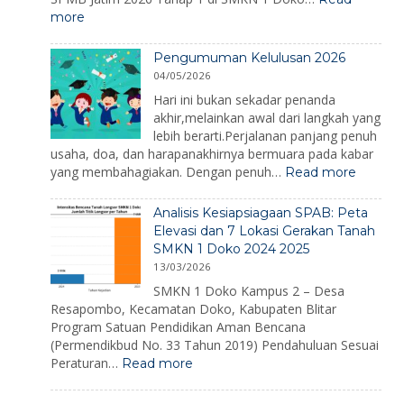
Hari
:
more
Kesiapsiagaa
SPMB
Bencana
SMKN
2026
Pengumuman Kelulusan 2026
1
04/05/2026
Doko
2026
Hari ini bukan sekadar penanda
akhir,melainkan awal dari langkah yang
lebih berarti.Perjalanan panjang penuh
usaha, doa, dan harapanakhirnya bermuara pada kabar
:
yang membahagiakan. Dengan penuh…
Read more
Pengu
Kelulus
Analisis Kesiapsiagaan SPAB: Peta
2026
Elevasi dan 7 Lokasi Gerakan Tanah
SMKN 1 Doko 2024 2025
13/03/2026
SMKN 1 Doko Kampus 2 – Desa
Resapombo, Kecamatan Doko, Kabupaten Blitar
Program Satuan Pendidikan Aman Bencana
(Permendikbud No. 33 Tahun 2019) Pendahuluan Sesuai
:
Peraturan…
Read more
Analisis
Kesiapsiagaan