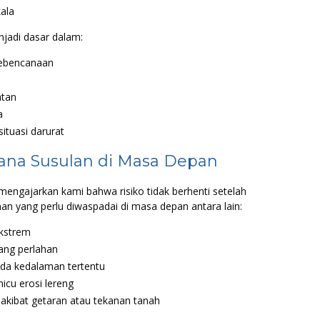
ala
njadi dasar dalam:
kebencanaan
tan
a
ituasi darurat
na Susulan di Masa Depan
mengajarkan kami bahwa risiko tidak berhenti setelah
an yang perlu diwaspadai di masa depan antara lain:
ekstrem
ang perlahan
ada kedalaman tertentu
cu erosi lereng
akibat getaran atau tekanan tanah