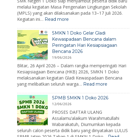
SMK Negeri 1 Doko siap menyambut peserta didik baru
melalui kegiatan Masa Pengenalan Lingkungan Sekolah
(MPLS) yang akan dilaksanakan pada 13–17 Juli 2026.
:
Kegiatan ini…
Read more
MPLS
Ramah
SMKN 1 Doko Gelar Gladi
2026:
Kewaspadaan Bencana dalam
Membangun
Peringatan Hari Kesiapsiagaan
Karakter,
Bencana 2026
Mengenalkan
Lingkungan,
19/06/2026
dan
Blitar, 26 April 2026 – Dalam rangka memperingati Hari
Menumbuhkan
Kesiapsiagaan Bencana (HKB) 2026, SMKN 1 Doko
Semangat
melaksanakan kegiatan Gladi Kewaspadaan Bencana
Belajar
:
yang melibatkan seluruh warga…
Read more
SMKN
1
SPMB SMKN 1 Doko 2026
Doko
12/06/2026
Gelar
Gladi
PROSES DAFTAR ULANG
Kewaspadaan
Assalamu’alaikum Warahmatullahi
Bencana
Wabarakatuh, Diumumkan kepada
dalam
seluruh calon peserta didik baru yang dinyatakan LULUS
Peringatan
SPMB Jatim 2026 Tahap 1 di SMKN 1 Doko…
Read