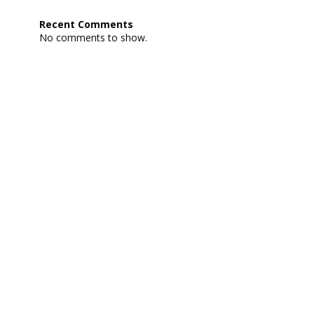
SPAB:
Peta
Recent Comments
Elevasi
No comments to show.
dan
7
Lokasi
Gerakan
Tanah
SMKN
1
Doko
2024
2025