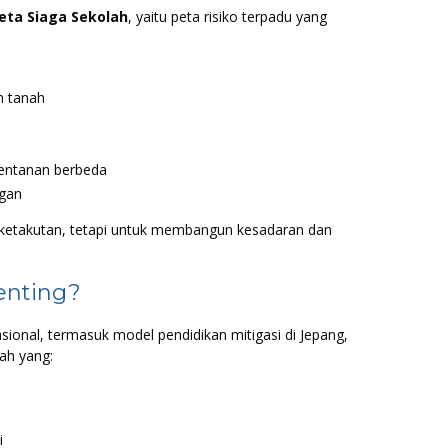
eta Siaga Sekolah
, yaitu peta risiko terpadu yang
n tanah
entanan berbeda
ngan
 ketakutan, tetapi untuk membangun kesadaran dan
enting?
nasional, termasuk model pendidikan mitigasi di Jepang,
ah yang:
i