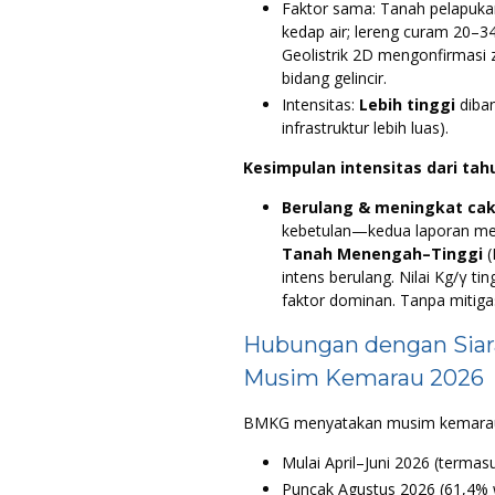
Faktor sama: Tanah pelapukan
kedap air; lereng curam 20–34°;
Geolistrik 2D mengonfirmasi z
bidang gelincir.
Intensitas:
Lebih tinggi
diban
infrastruktur lebih luas).
Kesimpulan intensitas dari tah
Berulang & meningkat ca
kebetulan—kedua laporan men
Tanah Menengah–Tinggi
(
intens berulang. Nilai Kg/γ ti
faktor dominan. Tanpa mitigas
Hubungan dengan Siar
Musim Kemarau 2026
BMKG menyatakan musim kemara
Mulai April–Juni 2026 (termas
Puncak Agustus 2026 (61,4% w