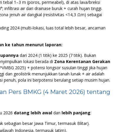
 tebal 1–3 m (poros, permeabel), di atas lava/breksi
 infiltrasi air dari drainase buruk + curah hujan tinggi.
ona jenuh air dangkal (resistivitas <14,3 Ωm) sebagai
ding 2024 (multi-lokasi, luas total lebih besar, ancaman
un ke tahun menurut laporan:
kupannya
dari 2024 (1 titik) ke 2025 (7 titik). Bukan
yimpulkan lokasi berada di
Zona Kerentanan Gerakan
PVMBG 2025) + potensi longsor susulan tinggi jika hujan
nggi dan geolistrik menunjukkan tanah lunak + air adalah
i penuh, pola ini berpotensi berulang setiap musim hujan.
an Pers BMKG (4 Maret 2026) tentang
u 2026
datang lebih awal
dan
lebih panjang
:
uk sebagian besar Jawa Timur, termasuk Blitar).
ilayah Indonesia, termasuk Jatim).