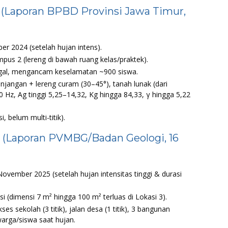
4 (Laporan BPBD Provinsi Jawa Timur,
r 2024 (setelah hujan intens).
ampus 2 (lereng di bawah ruang kelas/praktek).
gal, mengancam keselamatan ~900 siswa.
njangan + lereng curam (30–45°), tanah lunak (dari
0 Hz, Ag tinggi 5,25–14,32, Kg hingga 84,33, γ hingga 5,22
i, belum multi-titik).
5 (Laporan PVMBG/Badan Geologi, 16
ovember 2025 (setelah hujan intensitas tinggi & durasi
si (dimensi 7 m² hingga 100 m² terluas di Lokasi 3).
 sekolah (3 titik), jalan desa (1 titik), 3 bangunan
warga/siswa saat hujan.