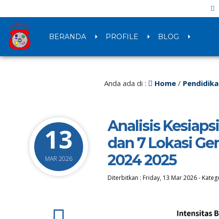
BERANDA
PROFILE
BLOG
Anda ada di :
Home
/
Pendidika
Analisis Kesiaps
13
dan 7 Lokasi Ge
2024 2025
MAR 2026
Diterbitkan :
Friday, 13 Mar 2026
-
Katego
0