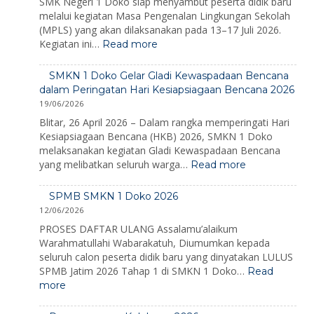
SMK Negeri 1 Doko siap menyambut peserta didik baru
melalui kegiatan Masa Pengenalan Lingkungan Sekolah
(MPLS) yang akan dilaksanakan pada 13–17 Juli 2026.
:
Kegiatan ini…
Read more
MPLS
Ramah
SMKN 1 Doko Gelar Gladi Kewaspadaan Bencana
2026:
dalam Peringatan Hari Kesiapsiagaan Bencana 2026
Membangun
19/06/2026
Karakter,
Mengenalkan
Blitar, 26 April 2026 – Dalam rangka memperingati Hari
Lingkungan,
Kesiapsiagaan Bencana (HKB) 2026, SMKN 1 Doko
dan
melaksanakan kegiatan Gladi Kewaspadaan Bencana
Menumbuhkan
:
yang melibatkan seluruh warga…
Read more
Semangat
SMKN
Belajar
1
SPMB SMKN 1 Doko 2026
Doko
12/06/2026
Gelar
Gladi
PROSES DAFTAR ULANG Assalamu’alaikum
Kewaspadaan
Warahmatullahi Wabarakatuh, Diumumkan kepada
Bencana
seluruh calon peserta didik baru yang dinyatakan LULUS
dalam
SPMB Jatim 2026 Tahap 1 di SMKN 1 Doko…
Read
Peringatan
:
more
Hari
SPMB
Kesiapsiagaa
SMKN