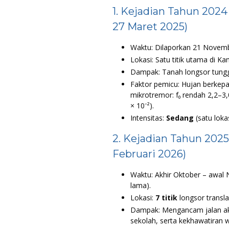
1. Kejadian Tahun 202
27 Maret 2025)
Waktu: Dilaporkan 21 Novembe
Lokasi: Satu titik utama di K
Dampak: Tanah longsor tung
Faktor pemicu: Hujan berkepa
mikrotremor: f₀ rendah 2,2–3,
× 10⁻²).
Intensitas:
Sedang
(satu lokas
2. Kejadian Tahun 202
Februari 2026)
Waktu: Akhir Oktober – awal N
lama).
Lokasi:
7 titik
longsor transla
Dampak: Mengancam jalan akses
sekolah, serta kekhawatiran 