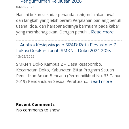
Bencana
Pengumuman Kelulusan 2026
1
2026
04/05/2026
Doko
2026
Hari ini bukan sekadar penanda akhir,melainkan awal
dari langkah yang lebih berarti.Perjalanan panjang penuh
usaha, doa, dan harapanakhirnya bermuara pada kabar
:
yang membahagiakan. Dengan penuh…
Read more
Pengu
Kelulus
Analisis Kesiapsiagaan SPAB: Peta Elevasi dan 7
2026
Lokasi Gerakan Tanah SMKN 1 Doko 2024 2025
13/03/2026
SMKN 1 Doko Kampus 2 – Desa Resapombo,
Kecamatan Doko, Kabupaten Blitar Program Satuan
Pendidikan Aman Bencana (Permendikbud No. 33 Tahun
:
2019) Pendahuluan Sesuai Peraturan…
Read more
Analisis
Kesiaps
SPAB:
Peta
Recent Comments
Elevasi
No comments to show.
dan
7
Lokasi
Gerakan