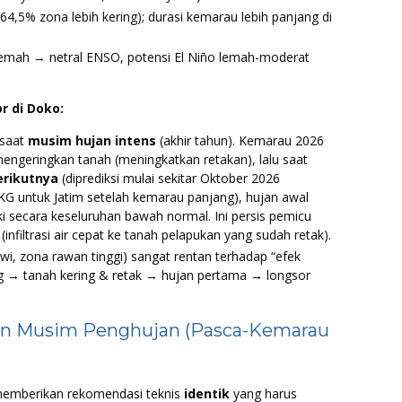
64,5% zona lebih kering); durasi kemarau lebih panjang di
 lemah → netral ENSO, potensi El Niño lemah-moderat
r di Doko:
 saat
musim hujan intens
(akhir tahun). Kemarau 2026
engeringkan tanah (meningkatkan retakan), lalu saat
erikutnya
(diprediksi mulai sekitar Oktober 2026
KG untuk Jatim setelah kemarau panjang), hujan awal
 secara keseluruhan bawah normal. Ini persis pemicu
 (infiltrasi air cepat ke tanah pelapukan yang sudah retak).
i, zona rawan tinggi) sangat rentan terhadap “efek
ng → tanah kering & retak → hujan pertama → longsor
an Musim Penghujan (Pasca-Kemarau
emberikan rekomendasi teknis
identik
yang harus