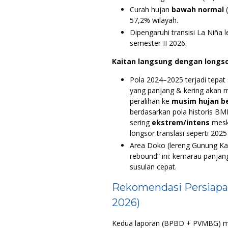
Curah hujan
bawah normal
(
57,2% wilayah.
Dipengaruhi transisi La Niña
semester II 2026.
Kaitan langsung dengan longso
Pola 2024–2025 terjadi tepat
yang panjang & kering akan m
peralihan ke
musim hujan b
berdasarkan pola historis BM
sering
ekstrem/intens
meski
longsor translasi seperti 2025
Area Doko (lereng Gunung Kaw
rebound” ini: kemarau panja
susulan cepat.
Rekomendasi Persiap
2026)
Kedua laporan (BPBD + PVMBG) m