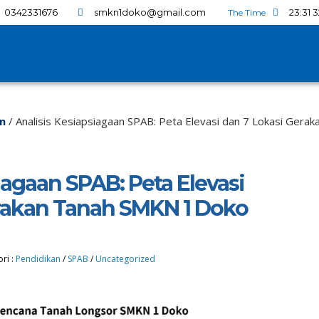
0342331676
smkn1doko@gmail.com
23
:
31
3
n
/
Analisis Kesiapsiagaan SPAB: Peta Elevasi dan 7 Lokasi Ger
iagaan SPAB: Peta Elevasi
rakan Tanah SMKN 1 Doko
ri :
Pendidikan
/
SPAB
/
Uncategorized