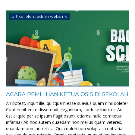
artikel oleh : admin websmk
ACARA PEMILIHAN KETUA OSIS DI SEKOLAH
An potest, inquit ille, quicquam esse suavius quam nihil dolere?
Contemnit enim disserendi elegantiam, confuse loquitur. An
est aliquid per se ipsum flagitiosum, etiamsi nulla comitetur
infamia? Ab hoc autem quaedam non melius quam veteres,
quaedam omnino relicta. Quia dolori non voluptas contraria
est, sed doloris privatio. Omnia contraria, quos etiam insanos