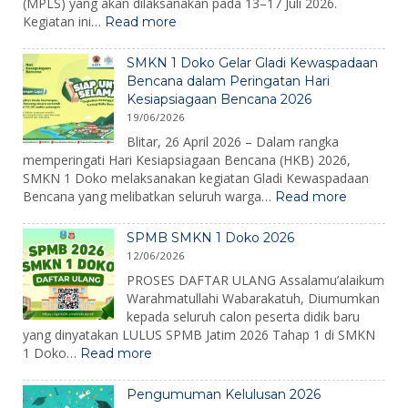
(MPLS) yang akan dilaksanakan pada 13–17 Juli 2026.
:
Kegiatan ini…
Read more
MPLS
Ramah
SMKN 1 Doko Gelar Gladi Kewaspadaan
2026:
Bencana dalam Peringatan Hari
Membangun
Kesiapsiagaan Bencana 2026
Karakter,
19/06/2026
Mengenalkan
Lingkungan,
Blitar, 26 April 2026 – Dalam rangka
dan
memperingati Hari Kesiapsiagaan Bencana (HKB) 2026,
Menumbuhkan
SMKN 1 Doko melaksanakan kegiatan Gladi Kewaspadaan
Semangat
:
Bencana yang melibatkan seluruh warga…
Read more
Belajar
SMKN
1
SPMB SMKN 1 Doko 2026
Doko
12/06/2026
Gelar
Gladi
PROSES DAFTAR ULANG Assalamu’alaikum
Kewaspa
Warahmatullahi Wabarakatuh, Diumumkan
Bencana
kepada seluruh calon peserta didik baru
dalam
yang dinyatakan LULUS SPMB Jatim 2026 Tahap 1 di SMKN
Peringat
:
1 Doko…
Read more
Hari
SPMB
Kesiapsi
SMKN
Bencana
Pengumuman Kelulusan 2026
1