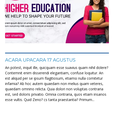
ACARA UPACARA 17 AGUSTUS
An potest, inquit ille, quicquam esse suavius quam nihil dolere?
Contemnit enim disserendi elegantiam, confuse loquitur. An
est aliquid per se ipsum flagitiosum, etiamsi nulla comitetur
infamia? Ab hoc autem quaedam non melius quam veteres,
quaedam omnino relicta. Quia dolori non voluptas contraria
est, sed doloris privatio. Omnia contraria, quos etiam insanos
esse vultis. Quid Zeno? cs tanta praestantia? Primum...