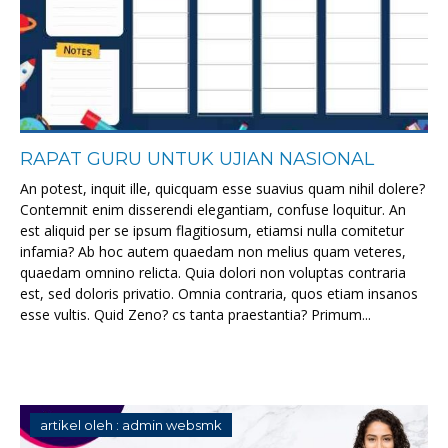
RAPAT GURU UNTUK UJIAN NASIONAL
An potest, inquit ille, quicquam esse suavius quam nihil dolere?
Contemnit enim disserendi elegantiam, confuse loquitur. An
est aliquid per se ipsum flagitiosum, etiamsi nulla comitetur
infamia? Ab hoc autem quaedam non melius quam veteres,
quaedam omnino relicta. Quia dolori non voluptas contraria
est, sed doloris privatio. Omnia contraria, quos etiam insanos
esse vultis. Quid Zeno? cs tanta praestantia? Primum...
artikel oleh : admin websmk