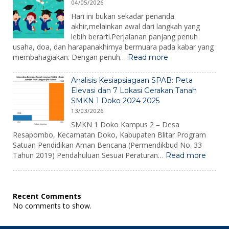
2026
04/05/2026
Doko
2026
Hari ini bukan sekadar penanda
akhir,melainkan awal dari langkah yang
lebih berarti.Perjalanan panjang penuh
usaha, doa, dan harapanakhirnya bermuara pada kabar yang
:
membahagiakan. Dengan penuh…
Read more
Pengumuman
Kelulusan
Analisis Kesiapsiagaan SPAB: Peta
2026
Elevasi dan 7 Lokasi Gerakan Tanah
SMKN 1 Doko 2024 2025
13/03/2026
SMKN 1 Doko Kampus 2 – Desa
Resapombo, Kecamatan Doko, Kabupaten Blitar Program
Satuan Pendidikan Aman Bencana (Permendikbud No. 33
:
Tahun 2019) Pendahuluan Sesuai Peraturan…
Read more
Analisi
Kesiap
SPAB:
Peta
Recent Comments
Elevas
No comments to show.
dan
7
Lokasi