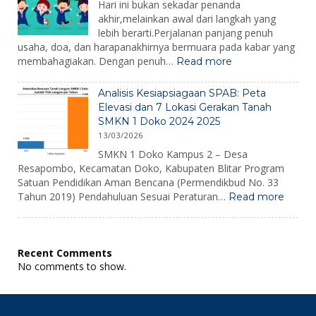
2026
Hari ini bukan sekadar penanda
akhir,melainkan awal dari langkah yang
lebih berarti.Perjalanan panjang penuh
usaha, doa, dan harapanakhirnya bermuara pada kabar yang
:
membahagiakan. Dengan penuh…
Read more
Pengumuman
Kelulusan
Analisis Kesiapsiagaan SPAB: Peta
2026
Elevasi dan 7 Lokasi Gerakan Tanah
SMKN 1 Doko 2024 2025
13/03/2026
SMKN 1 Doko Kampus 2 – Desa
Resapombo, Kecamatan Doko, Kabupaten Blitar Program
Satuan Pendidikan Aman Bencana (Permendikbud No. 33
:
Tahun 2019) Pendahuluan Sesuai Peraturan…
Read more
Analisi
Kesiap
SPAB:
Peta
Recent Comments
Elevas
No comments to show.
dan
7
Lokasi
Gerak