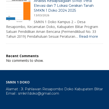
Analisis Kesiapsiagaan SPAB: Peta
2026
Elevasi dan 7 Lokasi Gerakan Tanah
SMKN 1 Doko 2024 2025
13/03/2026
SMKN 1 Doko Kampus 2 – Desa
Resapombo, Kecamatan Doko, Kabupaten Blitar Program
Satuan Pendidikan Aman Bencana (Permendikbud No. 33
:
Tahun 2019) Pendahuluan Sesuai Peraturan…
Read more
Analisi
Kesiap
SPAB:
Peta
Recent Comments
Elevas
No comments to show.
dan
7
Lokasi
Gerak
Tanah
SMKN 1 DOKO
SMKN
1
Alamat : Jl. Pahlawan Resapombo Doko Kabupaten Blitar
Doko
Email : smkn1doko@gmail.com
2024
2025