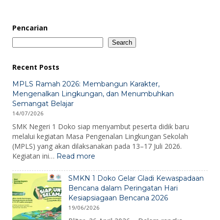
Pencarian
Search
Recent Posts
MPLS Ramah 2026: Membangun Karakter,
Mengenalkan Lingkungan, dan Menumbuhkan
Semangat Belajar
14/07/2026
SMK Negeri 1 Doko siap menyambut peserta didik baru
melalui kegiatan Masa Pengenalan Lingkungan Sekolah
(MPLS) yang akan dilaksanakan pada 13–17 Juli 2026.
:
Kegiatan ini…
Read more
MPLS
Ramah
SMKN 1 Doko Gelar Gladi Kewaspadaan
2026:
Bencana dalam Peringatan Hari
Membangun
Kesiapsiagaan Bencana 2026
Karakter,
19/06/2026
Mengenalkan
Lingkungan,