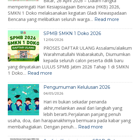
Blitar, 26 April 2026 – Dalam rangka
dan
memperingati Hari Kesiapsiagaan Bencana (HKB) 2026,
Menumbuhkan
SMKN 1 Doko melaksanakan kegiatan Gladi Kewaspadaan
Semangat
:
Bencana yang melibatkan seluruh warga…
Read more
Belajar
SMKN
1
SPMB SMKN 1 Doko 2026
Doko
12/06/2026
Gelar
Gladi
PROSES DAFTAR ULANG Assalamu’alaikum
Kewaspa
Warahmatullahi Wabarakatuh, Diumumkan
Bencana
kepada seluruh calon peserta didik baru
dalam
yang dinyatakan LULUS SPMB Jatim 2026 Tahap 1 di SMKN
Peringat
:
1 Doko…
Read more
Hari
SPMB
Kesiapsi
SMKN
Bencana
Pengumuman Kelulusan 2026
1
2026
04/05/2026
Doko
2026
Hari ini bukan sekadar penanda
akhir,melainkan awal dari langkah yang
lebih berarti.Perjalanan panjang penuh
usaha, doa, dan harapanakhirnya bermuara pada kabar yang
:
membahagiakan. Dengan penuh…
Read more
Pengumuman
Kelulusan