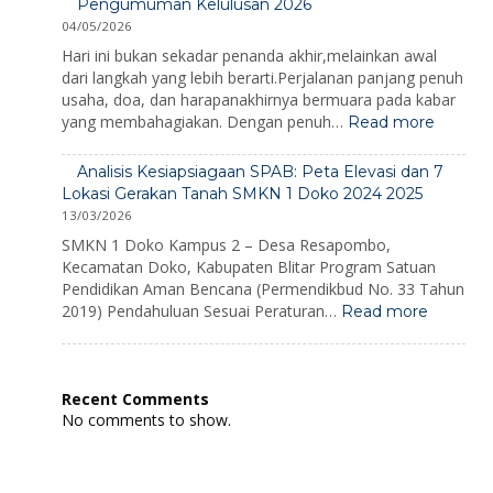
Bencana
Pengumuman Kelulusan 2026
1
2026
04/05/2026
Doko
2026
Hari ini bukan sekadar penanda akhir,melainkan awal
dari langkah yang lebih berarti.Perjalanan panjang penuh
usaha, doa, dan harapanakhirnya bermuara pada kabar
:
yang membahagiakan. Dengan penuh…
Read more
Pengu
Kelulus
Analisis Kesiapsiagaan SPAB: Peta Elevasi dan 7
2026
Lokasi Gerakan Tanah SMKN 1 Doko 2024 2025
13/03/2026
SMKN 1 Doko Kampus 2 – Desa Resapombo,
Kecamatan Doko, Kabupaten Blitar Program Satuan
Pendidikan Aman Bencana (Permendikbud No. 33 Tahun
:
2019) Pendahuluan Sesuai Peraturan…
Read more
Analisis
Kesiaps
SPAB:
Peta
Recent Comments
Elevasi
No comments to show.
dan
7
Lokasi
Gerakan