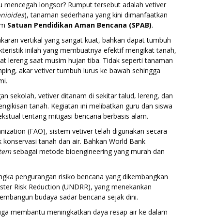
 mencegah longsor? Rumput tersebut adalah vetiver
nioides
), tanaman sederhana yang kini dimanfaatkan
ram
Satuan Pendidikan Aman Bencana (SPAB)
.
rakaran vertikal yang sangat kuat, bahkan dapat tumbuh
teristik inilah yang membuatnya efektif mengikat tanah,
t lereng saat musim hujan tiba. Tidak seperti tanaman
ping, akar vetiver tumbuh lurus ke bawah sehingga
mi.
 sekolah, vetiver ditanam di sekitar talud, lereng, dan
ngikisan tanah. Kegiatan ini melibatkan guru dan siswa
kstual tentang mitigasi bencana berbasis alam.
ization (FAO), sistem vetiver telah digunakan secara
uk konservasi tanah dan air. Bahkan World Bank
stem
sebagai metode bioengineering yang murah dan
rangka pengurangan risiko bencana yang dikembangkan
saster Risk Reduction (UNDRR), yang menekankan
embangun budaya sadar bencana sejak dini.
 juga membantu meningkatkan daya resap air ke dalam