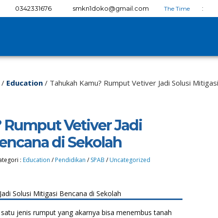
0342331676
smkn1doko@gmail.com
:
/
Education
/
Tahukah Kamu? Rumput Vetiver Jadi Solusi Mitigas
Rumput Vetiver Jadi
Bencana di Sekolah
ategori :
Education
/
Pendidikan
/
SPAB
/
Uncategorized
atu jenis rumput yang akarnya bisa menembus tanah