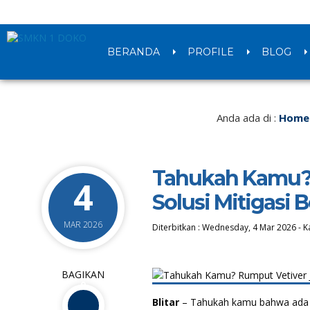
BERANDA
PROFILE
BLOG
Anda ada di :
Home
Tahukah Kamu? 
4
Solusi Mitigasi 
MAR 2026
Diterbitkan :
Wednesday, 4 Mar 2026
-
K
BAGIKAN
0
Blitar
– Tahukah kamu bahwa ada s