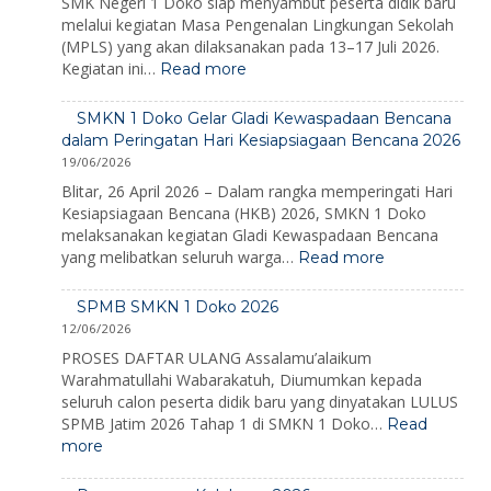
SMK Negeri 1 Doko siap menyambut peserta didik baru
melalui kegiatan Masa Pengenalan Lingkungan Sekolah
(MPLS) yang akan dilaksanakan pada 13–17 Juli 2026.
:
Kegiatan ini…
Read more
MPLS
Ramah
SMKN 1 Doko Gelar Gladi Kewaspadaan Bencana
2026:
dalam Peringatan Hari Kesiapsiagaan Bencana 2026
Membangun
19/06/2026
Karakter,
Mengenalkan
Blitar, 26 April 2026 – Dalam rangka memperingati Hari
Lingkungan,
Kesiapsiagaan Bencana (HKB) 2026, SMKN 1 Doko
dan
melaksanakan kegiatan Gladi Kewaspadaan Bencana
Menumbuhkan
:
yang melibatkan seluruh warga…
Read more
Semangat
SMKN
Belajar
1
SPMB SMKN 1 Doko 2026
Doko
12/06/2026
Gelar
Gladi
PROSES DAFTAR ULANG Assalamu’alaikum
Kewaspadaan
Warahmatullahi Wabarakatuh, Diumumkan kepada
Bencana
seluruh calon peserta didik baru yang dinyatakan LULUS
dalam
SPMB Jatim 2026 Tahap 1 di SMKN 1 Doko…
Read
Peringatan
:
more
Hari
SPMB
Kesiapsiagaa
SMKN