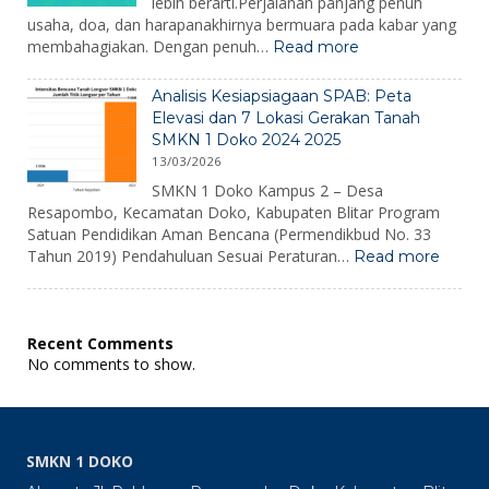
lebih berarti.Perjalanan panjang penuh
usaha, doa, dan harapanakhirnya bermuara pada kabar yang
:
membahagiakan. Dengan penuh…
Read more
Pengumuman
Kelulusan
Analisis Kesiapsiagaan SPAB: Peta
2026
Elevasi dan 7 Lokasi Gerakan Tanah
SMKN 1 Doko 2024 2025
13/03/2026
SMKN 1 Doko Kampus 2 – Desa
Resapombo, Kecamatan Doko, Kabupaten Blitar Program
Satuan Pendidikan Aman Bencana (Permendikbud No. 33
:
Tahun 2019) Pendahuluan Sesuai Peraturan…
Read more
Analisi
Kesiap
SPAB:
Peta
Recent Comments
Elevas
No comments to show.
dan
7
Lokasi
Gerak
Tanah
SMKN 1 DOKO
SMKN