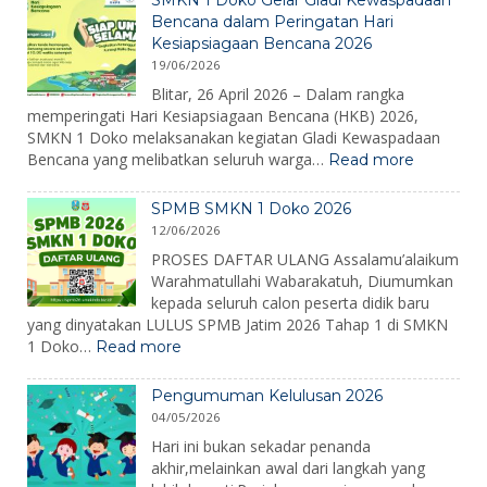
2026:
Bencana dalam Peringatan Hari
Membangun
Kesiapsiagaan Bencana 2026
Karakter,
19/06/2026
Mengenalkan
Lingkungan,
Blitar, 26 April 2026 – Dalam rangka
dan
memperingati Hari Kesiapsiagaan Bencana (HKB) 2026,
Menumbuhkan
SMKN 1 Doko melaksanakan kegiatan Gladi Kewaspadaan
Semangat
:
Bencana yang melibatkan seluruh warga…
Read more
Belajar
SMKN
1
SPMB SMKN 1 Doko 2026
Doko
12/06/2026
Gelar
Gladi
PROSES DAFTAR ULANG Assalamu’alaikum
Kewaspa
Warahmatullahi Wabarakatuh, Diumumkan
Bencana
kepada seluruh calon peserta didik baru
dalam
yang dinyatakan LULUS SPMB Jatim 2026 Tahap 1 di SMKN
Peringat
:
1 Doko…
Read more
Hari
SPMB
Kesiapsi
SMKN
Bencana
Pengumuman Kelulusan 2026
1
2026
04/05/2026
Doko
2026
Hari ini bukan sekadar penanda
akhir,melainkan awal dari langkah yang