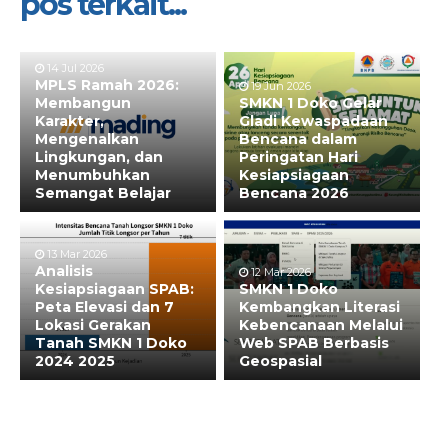
pos terkait...
14 Jul 2026
MPLS Ramah 2026:
19 Jun 2026
Membangun
SMKN 1 Doko Gelar
Karakter,
Gladi Kewaspadaan
Mengenalkan
Bencana dalam
Lingkungan, dan
Peringatan Hari
Menumbuhkan
Kesiapsiagaan
Semangat Belajar
Bencana 2026
13 Mar 2026
Analisis
12 Mar 2026
Kesiapsiagaan SPAB:
SMKN 1 Doko
Peta Elevasi dan 7
Kembangkan Literasi
Lokasi Gerakan
Kebencanaan Melalui
Tanah SMKN 1 Doko
Web SPAB Berbasis
2024 2025
Geospasial