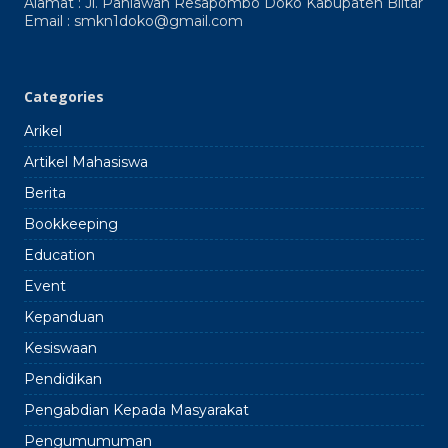
1
Alamat : Jl. Pahlawan Resapombo Doko Kabupaten Blitar
Doko
Email : smkn1doko@gmail.com
2024
2025
Categories
Arikel
Artikel Mahasiswa
Berita
Bookkeeping
Education
Event
Kepanduan
Kesiswaan
Pendidikan
Pengabdian Kepada Masyarakat
Pengumumuman