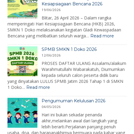
Kesiapsiagaan Bencana 2026
Karakter,
19/06/2026
Mengenalkan
Lingkungan,
Blitar, 26 April 2026 – Dalam rangka
dan
memperingati Hari Kesiapsiagaan Bencana (HKB) 2026,
Menumbuhkan
SMKN 1 Doko melaksanakan kegiatan Gladi Kewaspadaan
Semangat
:
Bencana yang melibatkan seluruh warga…
Read more
Belajar
SMKN
1
SPMB SMKN 1 Doko 2026
Doko
12/06/2026
Gelar
Gladi
PROSES DAFTAR ULANG Assalamu’alaikum
Kewaspa
Warahmatullahi Wabarakatuh, Diumumkan
Bencana
kepada seluruh calon peserta didik baru
dalam
yang dinyatakan LULUS SPMB Jatim 2026 Tahap 1 di SMKN
Peringat
:
1 Doko…
Read more
Hari
SPMB
Kesiapsi
SMKN
Bencana
Pengumuman Kelulusan 2026
1
2026
04/05/2026
Doko
2026
Hari ini bukan sekadar penanda
akhir,melainkan awal dari langkah yang
lebih berarti.Perjalanan panjang penuh
usaha, doa, dan harapanakhirnya bermuara pada kabar yang