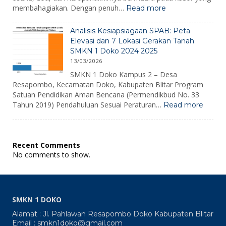
:
membahagiakan. Dengan penuh…
Read more
Pengumuman
Kelulusan
Analisis Kesiapsiagaan SPAB: Peta
2026
Elevasi dan 7 Lokasi Gerakan Tanah
SMKN 1 Doko 2024 2025
13/03/2026
SMKN 1 Doko Kampus 2 – Desa
Resapombo, Kecamatan Doko, Kabupaten Blitar Program
Satuan Pendidikan Aman Bencana (Permendikbud No. 33
:
Tahun 2019) Pendahuluan Sesuai Peraturan…
Read more
Analisi
Kesiap
SPAB:
Peta
Recent Comments
Elevas
No comments to show.
dan
7
Lokasi
Gerak
Tanah
SMKN 1 DOKO
SMKN
1
Alamat : Jl. Pahlawan Resapombo Doko Kabupaten Blitar
Doko
Email : smkn1doko@gmail.com