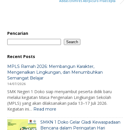
Adeas Enimres Abrpicuro Praecepta
Pencarian
Search
Recent Posts
MPLS Ramah 2026: Membangun Karakter,
Mengenalkan Lingkungan, dan Menumbuhkan
Semangat Belajar
14/07/2026
SMK Negeri 1 Doko siap menyambut peserta didik baru
melalui kegiatan Masa Pengenalan Lingkungan Sekolah
(MPLS) yang akan dilaksanakan pada 13–17 Juli 2026.
:
Kegiatan ini…
Read more
MPLS
Ramah
SMKN 1 Doko Gelar Gladi Kewaspadaan
2026:
Bencana dalam Peringatan Hari
Membangun