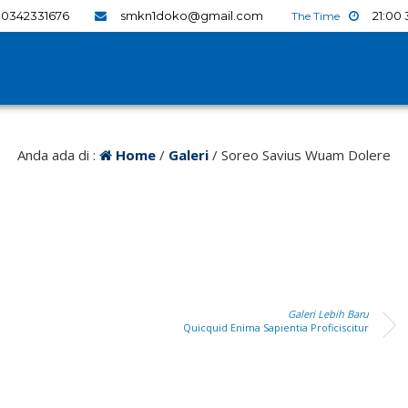
0342331676
smkn1doko@gmail.com
21
:
00
Anda ada di :
Home
/
Galeri
/
Soreo Savius Wuam Dolere
Galeri Lebih Baru
Quicquid Enima Sapientia Proficiscitur