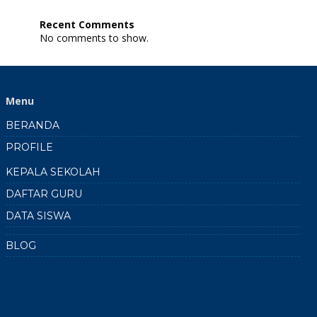
SPAB:
Peta
Recent Comments
Elevasi
No comments to show.
dan
7
Lokasi
Gerakan
Tanah
Menu
SMKN
1
BERANDA
Doko
2024
PROFILE
2025
KEPALA SEKOLAH
DAFTAR GURU
DATA SISWA
BLOG