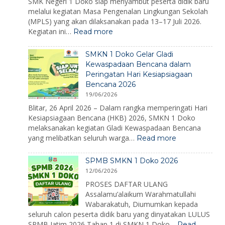
SMK Negeri 1 Doko siap menyambut peserta didik baru
melalui kegiatan Masa Pengenalan Lingkungan Sekolah
(MPLS) yang akan dilaksanakan pada 13–17 Juli 2026.
:
Kegiatan ini…
Read more
MPLS
Ramah
SMKN 1 Doko Gelar Gladi
2026:
Kewaspadaan Bencana dalam
Membangun
Peringatan Hari Kesiapsiagaan
Karakter,
Bencana 2026
Mengenalkan
Lingkungan,
19/06/2026
dan
Blitar, 26 April 2026 – Dalam rangka memperingati Hari
Menumbuhkan
Kesiapsiagaan Bencana (HKB) 2026, SMKN 1 Doko
Semangat
melaksanakan kegiatan Gladi Kewaspadaan Bencana
Belajar
:
yang melibatkan seluruh warga…
Read more
SMKN
1
SPMB SMKN 1 Doko 2026
Doko
12/06/2026
Gelar
Gladi
PROSES DAFTAR ULANG
Kewaspadaan
Assalamu’alaikum Warahmatullahi
Bencana
Wabarakatuh, Diumumkan kepada
dalam
seluruh calon peserta didik baru yang dinyatakan LULUS
Peringatan
SPMB Jatim 2026 Tahap 1 di SMKN 1 Doko…
Read