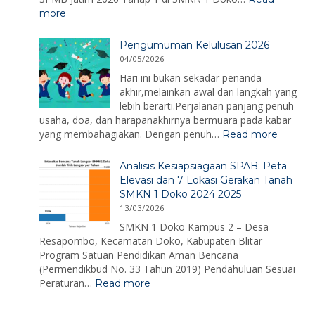
Hari
:
more
Kesiapsiagaa
SPMB
Bencana
SMKN
2026
Pengumuman Kelulusan 2026
1
04/05/2026
Doko
2026
Hari ini bukan sekadar penanda
akhir,melainkan awal dari langkah yang
lebih berarti.Perjalanan panjang penuh
usaha, doa, dan harapanakhirnya bermuara pada kabar
:
yang membahagiakan. Dengan penuh…
Read more
Pengu
Kelulus
Analisis Kesiapsiagaan SPAB: Peta
2026
Elevasi dan 7 Lokasi Gerakan Tanah
SMKN 1 Doko 2024 2025
13/03/2026
SMKN 1 Doko Kampus 2 – Desa
Resapombo, Kecamatan Doko, Kabupaten Blitar
Program Satuan Pendidikan Aman Bencana
(Permendikbud No. 33 Tahun 2019) Pendahuluan Sesuai
:
Peraturan…
Read more
Analisis
Kesiapsiagaan