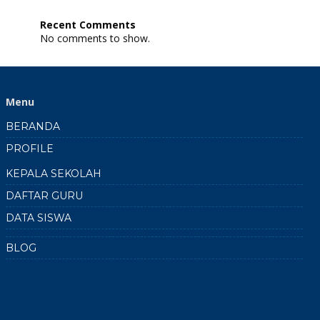
SPAB:
Peta
Recent Comments
Elevasi
No comments to show.
dan
7
Lokasi
Gerakan
Tanah
Menu
SMKN
1
BERANDA
Doko
2024
PROFILE
2025
KEPALA SEKOLAH
DAFTAR GURU
DATA SISWA
BLOG