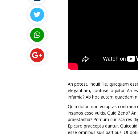
An potest, inquit ille, quicquam es
elegantiam, confuse loquitur. An es
infamia? Ab hoc autem quaedam no
Quia dolori non voluptas contraria 
insanos esse vultis. Quid Zeno? An v
praestantia? Primum cur ista res di
Epicuro praecepta dantur. Quicquid 
esse omnibus suis partibus; Ut op