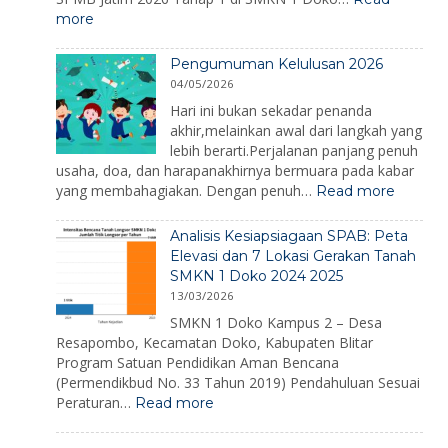
Hari
:
more
Kesiapsiagaa
SPMB
Bencana
SMKN
2026
Pengumuman Kelulusan 2026
1
04/05/2026
Doko
2026
Hari ini bukan sekadar penanda
akhir,melainkan awal dari langkah yang
lebih berarti.Perjalanan panjang penuh
usaha, doa, dan harapanakhirnya bermuara pada kabar
:
yang membahagiakan. Dengan penuh…
Read more
Pengu
Kelulus
Analisis Kesiapsiagaan SPAB: Peta
2026
Elevasi dan 7 Lokasi Gerakan Tanah
SMKN 1 Doko 2024 2025
13/03/2026
SMKN 1 Doko Kampus 2 – Desa
Resapombo, Kecamatan Doko, Kabupaten Blitar
Program Satuan Pendidikan Aman Bencana
(Permendikbud No. 33 Tahun 2019) Pendahuluan Sesuai
:
Peraturan…
Read more
Analisis
Kesiapsiagaan