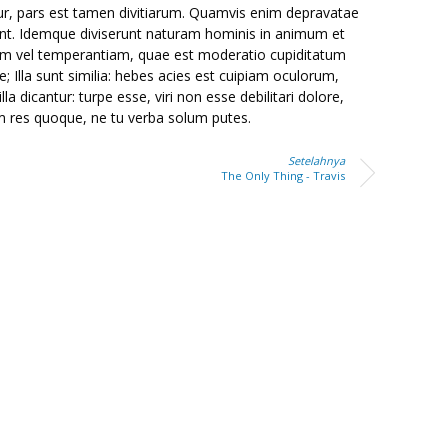
ur, pars est tamen divitiarum. Quamvis enim depravatae
nt. Idemque diviserunt naturam hominis in animum et
am vel temperantiam, quae est moderatio cupiditatum
; Illa sunt similia: hebes acies est cuipiam oculorum,
lla dicantur: turpe esse, viri non esse debilitari dolore,
m res quoque, ne tu verba solum putes.
Setelahnya
The Only Thing - Travis