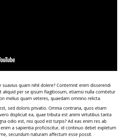
se suavius quam nihil dolere? Contemnit enim disserendi
t aliquid per se ipsum flagitiosum, etiamsi nulla comitetur
n melius quam veteres, quaedam omnino relicta.
est, sed doloris privatio. Omnia contraria, quos etiam
ero displicuit ea, quae tributa est animi virtutibus tanta
gna odio est, nisi quod est turpis? Ad eas enim res ab
enim a sapientia proficiscitur, id continuo debet expletum
time, secundum naturam affectum esse possit.