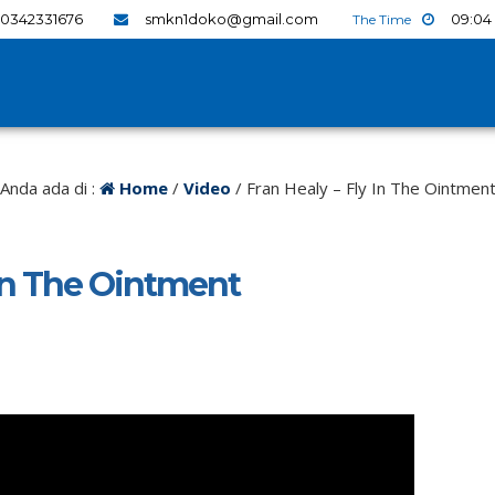
0342331676
smkn1doko@gmail.com
09
:
04
Anda ada di :
Home
/
Video
/
Fran Healy – Fly In The Ointmen
 In The Ointment