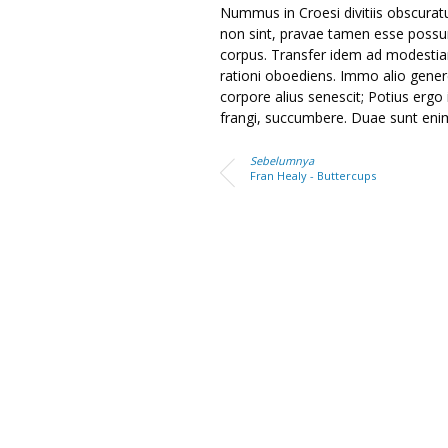
Nummus in Croesi divitiis obscurat
non sint, pravae tamen esse possu
corpus. Transfer idem ad modesti
rationi oboediens. Immo alio genere
corpore alius senescit; Potius ergo i
frangi, succumbere. Duae sunt eni
Sebelumnya
Fran Healy - Buttercups