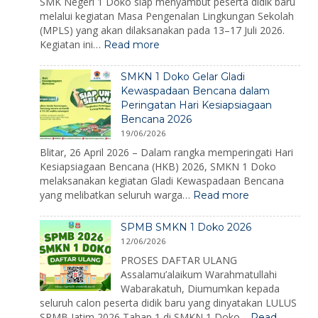
SMK Negeri 1 Doko siap menyambut peserta didik baru
melalui kegiatan Masa Pengenalan Lingkungan Sekolah
(MPLS) yang akan dilaksanakan pada 13–17 Juli 2026.
:
Kegiatan ini…
Read more
MPLS
Ramah
SMKN 1 Doko Gelar Gladi
2026:
Kewaspadaan Bencana dalam
Membangun
Peringatan Hari Kesiapsiagaan
Karakter,
Bencana 2026
Mengenalkan
Lingkungan,
19/06/2026
dan
Blitar, 26 April 2026 – Dalam rangka memperingati Hari
Menumbuhkan
Kesiapsiagaan Bencana (HKB) 2026, SMKN 1 Doko
Semangat
melaksanakan kegiatan Gladi Kewaspadaan Bencana
Belajar
:
yang melibatkan seluruh warga…
Read more
SMKN
1
SPMB SMKN 1 Doko 2026
Doko
12/06/2026
Gelar
Gladi
PROSES DAFTAR ULANG
Kewaspadaan
Assalamu’alaikum Warahmatullahi
Bencana
Wabarakatuh, Diumumkan kepada
dalam
seluruh calon peserta didik baru yang dinyatakan LULUS
Peringatan
SPMB Jatim 2026 Tahap 1 di SMKN 1 Doko…
Read