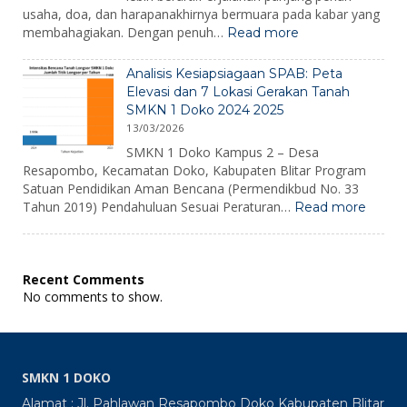
usaha, doa, dan harapanakhirnya bermuara pada kabar yang
:
membahagiakan. Dengan penuh…
Read more
Pengumuman
Kelulusan
Analisis Kesiapsiagaan SPAB: Peta
2026
Elevasi dan 7 Lokasi Gerakan Tanah
SMKN 1 Doko 2024 2025
13/03/2026
SMKN 1 Doko Kampus 2 – Desa
Resapombo, Kecamatan Doko, Kabupaten Blitar Program
Satuan Pendidikan Aman Bencana (Permendikbud No. 33
:
Tahun 2019) Pendahuluan Sesuai Peraturan…
Read more
Analisi
Kesiap
SPAB:
Peta
Recent Comments
Elevas
No comments to show.
dan
7
Lokasi
Gerak
Tanah
SMKN 1 DOKO
SMKN
1
Alamat : Jl. Pahlawan Resapombo Doko Kabupaten Blitar