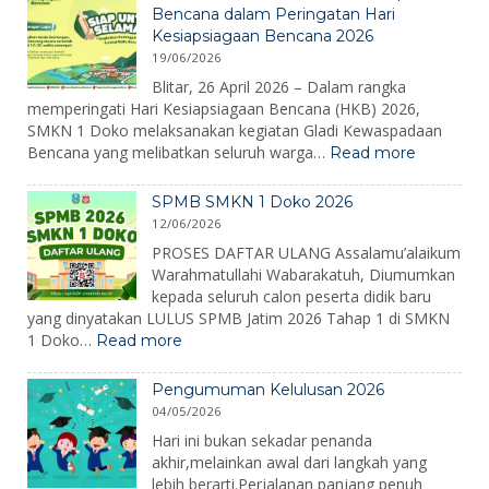
2026:
Bencana dalam Peringatan Hari
Membangun
Kesiapsiagaan Bencana 2026
Karakter,
19/06/2026
Mengenalkan
Lingkungan,
Blitar, 26 April 2026 – Dalam rangka
dan
memperingati Hari Kesiapsiagaan Bencana (HKB) 2026,
Menumbuhkan
SMKN 1 Doko melaksanakan kegiatan Gladi Kewaspadaan
Semangat
:
Bencana yang melibatkan seluruh warga…
Read more
Belajar
SMKN
1
SPMB SMKN 1 Doko 2026
Doko
12/06/2026
Gelar
Gladi
PROSES DAFTAR ULANG Assalamu’alaikum
Kewaspa
Warahmatullahi Wabarakatuh, Diumumkan
Bencana
kepada seluruh calon peserta didik baru
dalam
yang dinyatakan LULUS SPMB Jatim 2026 Tahap 1 di SMKN
Peringat
:
1 Doko…
Read more
Hari
SPMB
Kesiapsi
SMKN
Bencana
Pengumuman Kelulusan 2026
1
2026
04/05/2026
Doko
2026
Hari ini bukan sekadar penanda
akhir,melainkan awal dari langkah yang
lebih berarti.Perjalanan panjang penuh