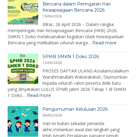
2026:
Bencana dalam Peringatan Hari
Membangun
Kesiapsiagaan Bencana 2026
Karakter,
19/06/2026
Mengenalkan
Lingkungan,
Blitar, 26 April 2026 – Dalam rangka
dan
memperingati Hari Kesiapsiagaan Bencana (HKB) 2026,
Menumbuhkan
SMKN 1 Doko melaksanakan kegiatan Gladi Kewaspadaan
Semangat
:
Bencana yang melibatkan seluruh warga…
Read more
Belajar
SMKN
1
SPMB SMKN 1 Doko 2026
Doko
12/06/2026
Gelar
Gladi
PROSES DAFTAR ULANG Assalamu’alaikum
Kewaspa
Warahmatullahi Wabarakatuh, Diumumkan
Bencana
kepada seluruh calon peserta didik baru
dalam
yang dinyatakan LULUS SPMB Jatim 2026 Tahap 1 di SMKN
Peringat
:
1 Doko…
Read more
Hari
SPMB
Kesiapsi
SMKN
Bencana
Pengumuman Kelulusan 2026
1
2026
04/05/2026
Doko
2026
Hari ini bukan sekadar penanda
akhir,melainkan awal dari langkah yang
lebih berarti.Perjalanan panjang penuh