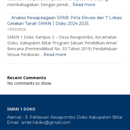
:
membahagiakan. Dengan penuh…
Read more
Pengumuman
Kelulusan
Analisis Kesiapsiagaan SPAB: Peta Elevasi dan 7 Lokasi
2026
Gerakan Tanah SMKN 1 Doko 2024 2025
13/03/2026
SMKN 1 Doko Kampus 2 – Desa Resapombo, Kecamatan
Doko, Kabupaten Blitar Program Satuan Pendidikan Aman
Bencana (Permendikbud No. 33 Tahun 2019) Pendahuluan
:
Sesuai Peraturan…
Read more
Analisis
Kesiapsiagaan
SPAB:
Peta
Recent Comments
Elevasi
No comments to show.
dan
7
Lokasi
Gerakan
Tanah
SMKN 1 DOKO
SMKN
1
Alamat : Jl. Pahlawan Resapombo Doko Kabupaten Blitar
Doko
Email : smkn1doko@gmail.com
2024