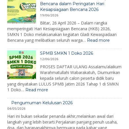
2026:
Bencana dalam Peringatan Hari
Membangun
Kesiapsiagaan Bencana 2026
Karakter,
19/06/2026
Mengenalkan
Lingkungan,
Blitar, 26 April 2026 – Dalam rangka
dan
memperingati Hari Kesiapsiagaan Bencana (HKB) 2026,
Menumbuhkan
SMKN 1 Doko melaksanakan kegiatan Gladi Kewaspadaan
Semangat
:
Bencana yang melibatkan seluruh warga…
Read more
Belajar
SMKN
1
SPMB SMKN 1 Doko 2026
Doko
12/06/2026
Gelar
Gladi
PROSES DAFTAR ULANG Assalamu’alaikum
Kewaspa
Warahmatullahi Wabarakatuh, Diumumkan
Bencana
kepada seluruh calon peserta didik baru
dalam
yang dinyatakan LULUS SPMB Jatim 2026 Tahap 1 di SMKN
Peringat
:
1 Doko…
Read more
Hari
SPMB
Kesiapsi
SMKN
Bencana
Pengumuman Kelulusan 2026
1
2026
04/05/2026
Doko
2026
Hari ini bukan sekadar penanda akhir,melainkan awal dari
langkah yang lebih berarti.Perjalanan panjang penuh usaha,
doa, dan harapanakhirnya bermuara pada kabar yang