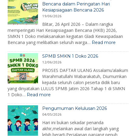
2026:
Bencana dalam Peringatan Hari
Membangun
Kesiapsiagaan Bencana 2026
Karakter,
19/06/2026
Mengenalkan
Lingkungan,
Blitar, 26 April 2026 – Dalam rangka
dan
memperingati Hari Kesiapsiagaan Bencana (HKB) 2026,
Menumbuhkan
SMKN 1 Doko melaksanakan kegiatan Gladi Kewaspadaan
Semangat
:
Bencana yang melibatkan seluruh warga…
Read more
Belajar
SMKN
1
SPMB SMKN 1 Doko 2026
Doko
12/06/2026
Gelar
Gladi
PROSES DAFTAR ULANG Assalamu’alaikum
Kewaspa
Warahmatullahi Wabarakatuh, Diumumkan
Bencana
kepada seluruh calon peserta didik baru
dalam
yang dinyatakan LULUS SPMB Jatim 2026 Tahap 1 di SMKN
Peringat
:
1 Doko…
Read more
Hari
SPMB
Kesiapsi
SMKN
Bencana
Pengumuman Kelulusan 2026
1
2026
04/05/2026
Doko
2026
Hari ini bukan sekadar penanda
akhir,melainkan awal dari langkah yang
lebih berarti.Perjalanan panjang penuh