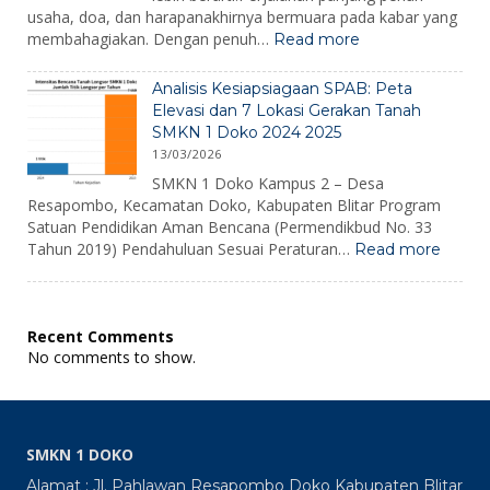
usaha, doa, dan harapanakhirnya bermuara pada kabar yang
:
membahagiakan. Dengan penuh…
Read more
Pengumuman
Kelulusan
Analisis Kesiapsiagaan SPAB: Peta
2026
Elevasi dan 7 Lokasi Gerakan Tanah
SMKN 1 Doko 2024 2025
13/03/2026
SMKN 1 Doko Kampus 2 – Desa
Resapombo, Kecamatan Doko, Kabupaten Blitar Program
Satuan Pendidikan Aman Bencana (Permendikbud No. 33
:
Tahun 2019) Pendahuluan Sesuai Peraturan…
Read more
Analisi
Kesiap
SPAB:
Peta
Recent Comments
Elevas
No comments to show.
dan
7
Lokasi
Gerak
Tanah
SMKN 1 DOKO
SMKN
1
Alamat : Jl. Pahlawan Resapombo Doko Kabupaten Blitar