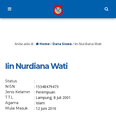
Anda ada di :
Home
/
Data Siswa
/
Iin Nurdiana Wati
Iin Nurdiana Wati
Status
:
NISN
: 15348479473
Jenis Kelamin
: Perempuan
T.T.L
: Lampung, 8 Juli 2001
Agama
: Islam
Mulai Masuk
: 12 Juni 2016