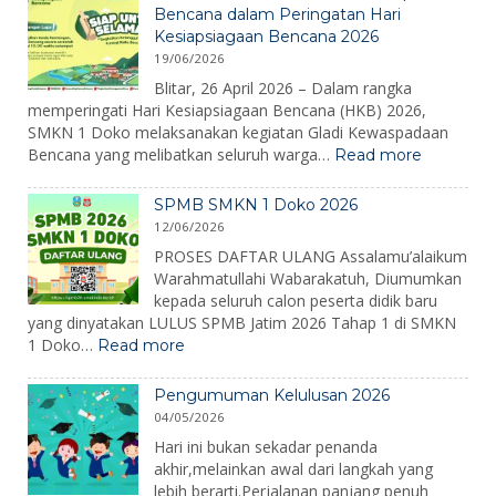
2026:
Bencana dalam Peringatan Hari
Membangun
Kesiapsiagaan Bencana 2026
Karakter,
19/06/2026
Mengenalkan
Lingkungan,
Blitar, 26 April 2026 – Dalam rangka
dan
memperingati Hari Kesiapsiagaan Bencana (HKB) 2026,
Menumbuhkan
SMKN 1 Doko melaksanakan kegiatan Gladi Kewaspadaan
Semangat
:
Bencana yang melibatkan seluruh warga…
Read more
Belajar
SMKN
1
SPMB SMKN 1 Doko 2026
Doko
12/06/2026
Gelar
Gladi
PROSES DAFTAR ULANG Assalamu’alaikum
Kewaspa
Warahmatullahi Wabarakatuh, Diumumkan
Bencana
kepada seluruh calon peserta didik baru
dalam
yang dinyatakan LULUS SPMB Jatim 2026 Tahap 1 di SMKN
Peringat
:
1 Doko…
Read more
Hari
SPMB
Kesiapsi
SMKN
Bencana
Pengumuman Kelulusan 2026
1
2026
04/05/2026
Doko
2026
Hari ini bukan sekadar penanda
akhir,melainkan awal dari langkah yang
lebih berarti.Perjalanan panjang penuh