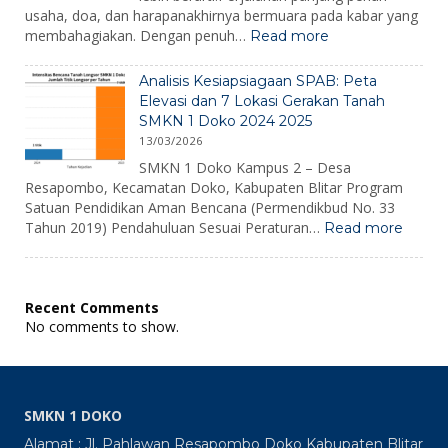
usaha, doa, dan harapanakhirnya bermuara pada kabar yang
:
membahagiakan. Dengan penuh…
Read more
Pengumuman
Kelulusan
Analisis Kesiapsiagaan SPAB: Peta
2026
Elevasi dan 7 Lokasi Gerakan Tanah
SMKN 1 Doko 2024 2025
13/03/2026
SMKN 1 Doko Kampus 2 – Desa
Resapombo, Kecamatan Doko, Kabupaten Blitar Program
Satuan Pendidikan Aman Bencana (Permendikbud No. 33
:
Tahun 2019) Pendahuluan Sesuai Peraturan…
Read more
Analisi
Kesiap
SPAB:
Peta
Recent Comments
Elevas
No comments to show.
dan
7
Lokasi
Gerak
Tanah
SMKN 1 DOKO
SMKN
1
Alamat : Jl. Pahlawan Resapombo Doko Kabupaten Blitar