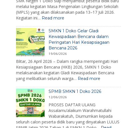
SMK Negeri 1 Doko siap menyambut peserta didik baru
melalui kegiatan Masa Pengenalan Lingkungan Sekolah
(MPLS) yang akan dilaksanakan pada 13–17 Juli 2026.
:
Kegiatan ini…
Read more
MPLS
Ramah
SMKN 1 Doko Gelar Gladi
2026:
Kewaspadaan Bencana dalam
Membangun
Peringatan Hari Kesiapsiagaan
Karakter,
Bencana 2026
Mengenalkan
Lingkungan,
19/06/2026
dan
Blitar, 26 April 2026 – Dalam rangka memperingati Hari
Menumbuhkan
Kesiapsiagaan Bencana (HKB) 2026, SMKN 1 Doko
Semangat
melaksanakan kegiatan Gladi Kewaspadaan Bencana
Belajar
:
yang melibatkan seluruh warga…
Read more
SMKN
1
SPMB SMKN 1 Doko 2026
Doko
12/06/2026
Gelar
Gladi
PROSES DAFTAR ULANG
Kewaspadaan
Assalamu’alaikum Warahmatullahi
Bencana
Wabarakatuh, Diumumkan kepada
dalam
seluruh calon peserta didik baru yang dinyatakan LULUS
Peringatan
SPMB Jatim 2026 Tahap 1 di SMKN 1 Doko…
Read