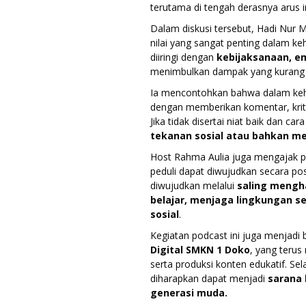
terutama di tengah derasnya arus in
Dalam diskusi tersebut, Hadi Nur 
nilai yang sangat penting dalam k
diiringi dengan
kebijaksanaan, e
menimbulkan dampak yang kurang 
Ia mencontohkan bahwa dalam kehi
dengan memberikan komentar, kriti
Jika tidak disertai niat baik dan ca
tekanan sosial atau bahkan me
Host Rahma Aulia juga mengajak p
peduli dapat diwujudkan secara posi
diwujudkan melalui
saling mengh
belajar, menjaga lingkungan s
sosial
.
Kegiatan podcast ini juga menjadi b
Digital SMKN 1 Doko
, yang terus
serta produksi konten edukatif. Se
diharapkan dapat menjadi
sarana b
generasi muda.