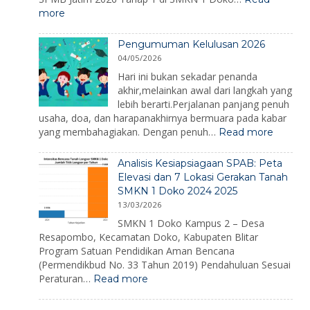
Hari
:
more
Kesiapsiagaa
SPMB
Bencana
SMKN
2026
Pengumuman Kelulusan 2026
1
04/05/2026
Doko
2026
Hari ini bukan sekadar penanda
akhir,melainkan awal dari langkah yang
lebih berarti.Perjalanan panjang penuh
usaha, doa, dan harapanakhirnya bermuara pada kabar
:
yang membahagiakan. Dengan penuh…
Read more
Pengu
Kelulus
Analisis Kesiapsiagaan SPAB: Peta
2026
Elevasi dan 7 Lokasi Gerakan Tanah
SMKN 1 Doko 2024 2025
13/03/2026
SMKN 1 Doko Kampus 2 – Desa
Resapombo, Kecamatan Doko, Kabupaten Blitar
Program Satuan Pendidikan Aman Bencana
(Permendikbud No. 33 Tahun 2019) Pendahuluan Sesuai
:
Peraturan…
Read more
Analisis
Kesiapsiagaan