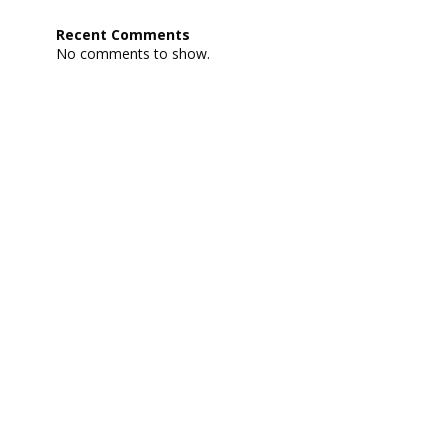
SPAB:
Peta
Recent Comments
Elevasi
No comments to show.
dan
7
Lokasi
Gerakan
Tanah
SMKN
1
Doko
2024
2025