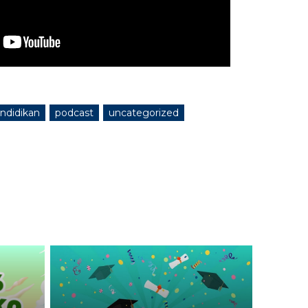
ndidikan
podcast
uncategorized