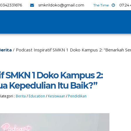
0342331676
smkn1doko@gmail.com
07
:
24
Berita
/
Podcast Inspiratif SMKN 1 Doko Kampus 2: “Benarkah Sem
tif SMKN 1 Doko Kampus 2:
 Kepedulian Itu Baik?”
Kategori :
Berita
/
Education
/
Kesiswaan
/
Pendidikan