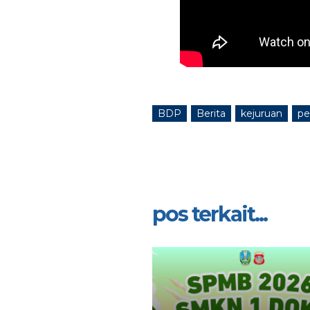
BDP
Berita
kejuruan
pe
pos terkait...