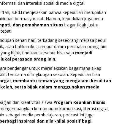
formasi dan interaksi sosial di media digital.
Miftah, S.Pd.I menjelaskan bahwa kepedulian merupakan
ehidupan bermasyarakat. Namun, kepedulian juga perlu
mpati, dan pemahaman situasi
, agar tidak justru
tepat.
dupan sehari-hari, terkadang seseorang merasa peduli
k, atau bahkan ikut campur dalam persoalan orang lain.
ra yang bijak, tindakan tersebut bisa saja
menjadi
lukai perasaan orang lain
.
ara pendengar untuk merefleksikan bagaimana sikap
tif, terutama di lingkungan sekolah. Kepedulian bisa
argai, membantu teman yang mengalami kesulitan
ekolah, serta bijak dalam menggunakan media
agian dari kreativitas siswa
Program Keahlian Bisnis
 mengembangkan kemampuan komunikasi, literasi digital,
lain sebagai media pembelajaran, podcast ini juga
erbagi inspirasi dan nilai-nilai positif bagi