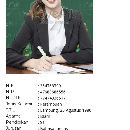
NIK
: 364768799
NIP
: 47688686556
NUPTK
: 77474936577
Jenis Kelamin
: Perempuan
T.T.L
: Lampung, 25 Agustus 1980
Agama
: Islam
Pendidikan
: S1
Jurusan
: Bahasa Inggris