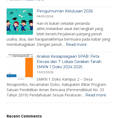
Hari
SPMB
Kesiapsi
SMKN
Bencana
Pengumuman Kelulusan 2026
1
2026
04/05/2026
Doko
2026
Hari ini bukan sekadar penanda
akhir,melainkan awal dari langkah yang
lebih berarti.Perjalanan panjang penuh
usaha, doa, dan harapanakhirnya bermuara pada kabar yang
:
membahagiakan. Dengan penuh…
Read more
Pengumuman
Kelulusan
Analisis Kesiapsiagaan SPAB: Peta
2026
Elevasi dan 7 Lokasi Gerakan Tanah
SMKN 1 Doko 2024 2025
13/03/2026
SMKN 1 Doko Kampus 2 – Desa
Resapombo, Kecamatan Doko, Kabupaten Blitar Program
Satuan Pendidikan Aman Bencana (Permendikbud No. 33
:
Tahun 2019) Pendahuluan Sesuai Peraturan…
Read more
Analisi
Kesiap
SPAB:
Peta
Recent Comments