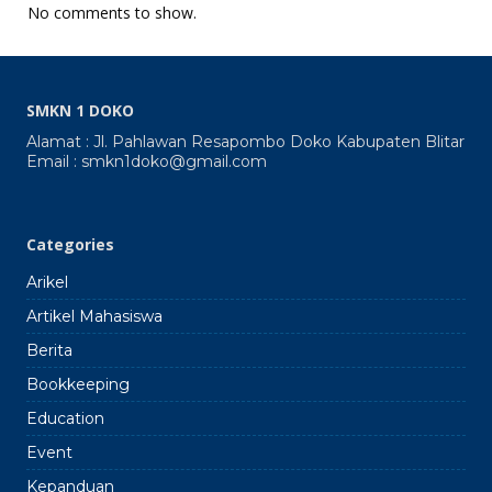
Elevas
No comments to show.
dan
7
Lokasi
Gerak
Tanah
SMKN 1 DOKO
SMKN
1
Alamat : Jl. Pahlawan Resapombo Doko Kabupaten Blitar
Doko
Email : smkn1doko@gmail.com
2024
2025
Categories
Arikel
Artikel Mahasiswa
Berita
Bookkeeping
Education
Event
Kepanduan