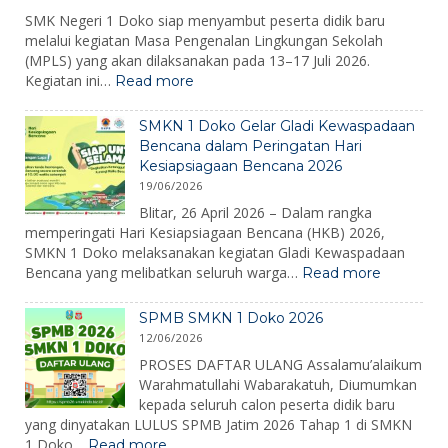
SMK Negeri 1 Doko siap menyambut peserta didik baru
melalui kegiatan Masa Pengenalan Lingkungan Sekolah
(MPLS) yang akan dilaksanakan pada 13–17 Juli 2026.
:
Kegiatan ini…
Read more
MPLS
Ramah
SMKN 1 Doko Gelar Gladi Kewaspadaan
2026:
Bencana dalam Peringatan Hari
Membangun
Kesiapsiagaan Bencana 2026
Karakter,
19/06/2026
Mengenalkan
Lingkungan,
Blitar, 26 April 2026 – Dalam rangka
dan
memperingati Hari Kesiapsiagaan Bencana (HKB) 2026,
Menumbuhkan
SMKN 1 Doko melaksanakan kegiatan Gladi Kewaspadaan
Semangat
:
Bencana yang melibatkan seluruh warga…
Read more
Belajar
SMKN
1
SPMB SMKN 1 Doko 2026
Doko
12/06/2026
Gelar
Gladi
PROSES DAFTAR ULANG Assalamu’alaikum
Kewaspa
Warahmatullahi Wabarakatuh, Diumumkan
Bencana
kepada seluruh calon peserta didik baru
dalam
yang dinyatakan LULUS SPMB Jatim 2026 Tahap 1 di SMKN
Peringat
:
1 Doko…
Read more