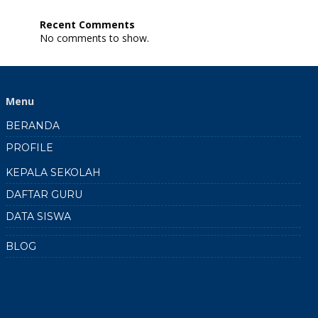
SPAB:
Peta
Recent Comments
Elevasi
No comments to show.
dan
7
Lokasi
Gerakan
Tanah
Menu
SMKN
1
BERANDA
Doko
2024
PROFILE
2025
KEPALA SEKOLAH
DAFTAR GURU
DATA SISWA
BLOG