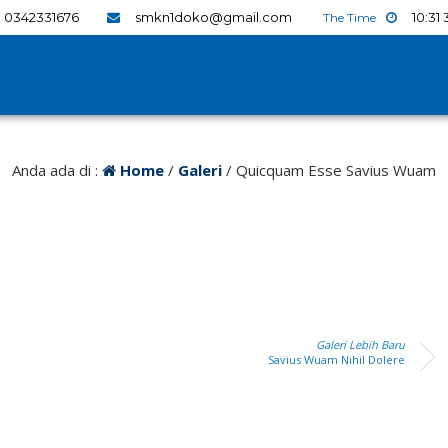
0342331676
smkn1doko@gmail.com
10
:
31
Anda ada di :
Home
/
Galeri
/
Quicquam Esse Savius Wuam
Galeri Lebih Baru
Savius Wuam Nihil Dolere