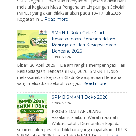
SMK Negeri 1 Doko siap menyambut peserta didik baru
melalui kegiatan Masa Pengenalan Lingkungan Sekolah
(MPLS) yang akan dilaksanakan pada 13–17 Juli 2026.
:
Kegiatan ini…
Read more
MPLS
Ramah
SMKN 1 Doko Gelar Gladi
2026:
Kewaspadaan Bencana dalam
Membangun
Peringatan Hari Kesiapsiagaan
Karakter,
Bencana 2026
Mengenalkan
Lingkungan,
19/06/2026
dan
Blitar, 26 April 2026 – Dalam rangka memperingati Hari
Menumbuhkan
Kesiapsiagaan Bencana (HKB) 2026, SMKN 1 Doko
Semangat
melaksanakan kegiatan Gladi Kewaspadaan Bencana
Belajar
:
yang melibatkan seluruh warga…
Read more
SMKN
1
SPMB SMKN 1 Doko 2026
Doko
12/06/2026
Gelar
Gladi
PROSES DAFTAR ULANG
Kewaspadaan
Assalamu’alaikum Warahmatullahi
Bencana
Wabarakatuh, Diumumkan kepada
dalam
seluruh calon peserta didik baru yang dinyatakan LULUS
Peringatan
SPMB Jatim 2026 Tahap 1 di SMKN 1 Doko…
Read