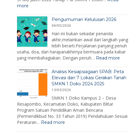
Hari
:
more
Kesiapsiagaa
SPMB
Bencana
SMKN
2026
Pengumuman Kelulusan 2026
1
04/05/2026
Doko
2026
Hari ini bukan sekadar penanda
akhir,melainkan awal dari langkah yang
lebih berarti.Perjalanan panjang penuh
usaha, doa, dan harapanakhirnya bermuara pada kabar
:
yang membahagiakan. Dengan penuh…
Read more
Pengu
Kelulus
Analisis Kesiapsiagaan SPAB: Peta
2026
Elevasi dan 7 Lokasi Gerakan Tanah
SMKN 1 Doko 2024 2025
13/03/2026
SMKN 1 Doko Kampus 2 – Desa
Resapombo, Kecamatan Doko, Kabupaten Blitar
Program Satuan Pendidikan Aman Bencana
(Permendikbud No. 33 Tahun 2019) Pendahuluan Sesuai
:
Peraturan…
Read more
Analisis
Kesiapsiagaan