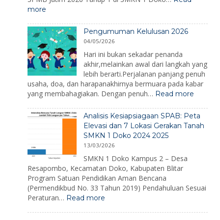
Hari
:
more
Kesiapsiagaa
SPMB
Bencana
SMKN
2026
Pengumuman Kelulusan 2026
1
04/05/2026
Doko
2026
Hari ini bukan sekadar penanda
akhir,melainkan awal dari langkah yang
lebih berarti.Perjalanan panjang penuh
usaha, doa, dan harapanakhirnya bermuara pada kabar
:
yang membahagiakan. Dengan penuh…
Read more
Pengu
Kelulus
Analisis Kesiapsiagaan SPAB: Peta
2026
Elevasi dan 7 Lokasi Gerakan Tanah
SMKN 1 Doko 2024 2025
13/03/2026
SMKN 1 Doko Kampus 2 – Desa
Resapombo, Kecamatan Doko, Kabupaten Blitar
Program Satuan Pendidikan Aman Bencana
(Permendikbud No. 33 Tahun 2019) Pendahuluan Sesuai
:
Peraturan…
Read more
Analisis
Kesiapsiagaan