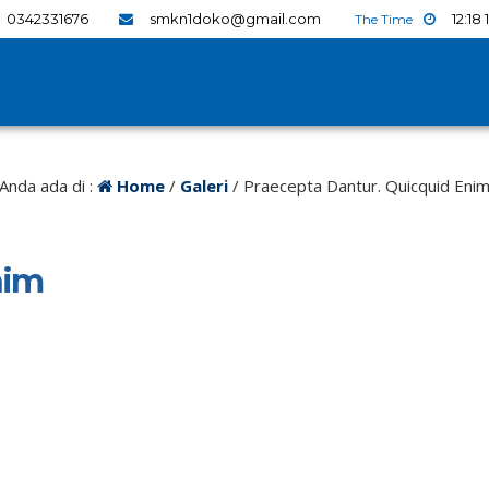
0342331676
smkn1doko@gmail.com
12
:
18
Anda ada di :
Home
/
Galeri
/
Praecepta Dantur. Quicquid Eni
nim