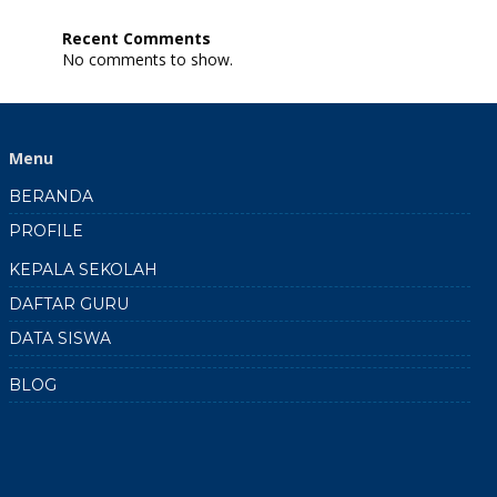
SPAB:
Peta
Recent Comments
Elevasi
No comments to show.
dan
7
Lokasi
Gerakan
Tanah
Menu
SMKN
1
BERANDA
Doko
2024
PROFILE
2025
KEPALA SEKOLAH
DAFTAR GURU
DATA SISWA
BLOG