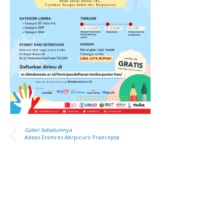
Galeri Sebelumnya
Adeas Enimres Abrpicuro Praecepta