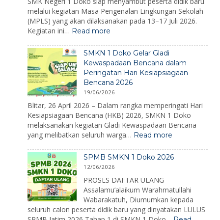
SMK Negeri 1 Doko siap menyambut peserta didik baru
melalui kegiatan Masa Pengenalan Lingkungan Sekolah
(MPLS) yang akan dilaksanakan pada 13–17 Juli 2026.
:
Kegiatan ini…
Read more
MPLS
Ramah
SMKN 1 Doko Gelar Gladi
2026:
Kewaspadaan Bencana dalam
Membangun
Peringatan Hari Kesiapsiagaan
Karakter,
Bencana 2026
Mengenalkan
Lingkungan,
19/06/2026
dan
Blitar, 26 April 2026 – Dalam rangka memperingati Hari
Menumbuhkan
Kesiapsiagaan Bencana (HKB) 2026, SMKN 1 Doko
Semangat
melaksanakan kegiatan Gladi Kewaspadaan Bencana
Belajar
:
yang melibatkan seluruh warga…
Read more
SMKN
1
SPMB SMKN 1 Doko 2026
Doko
12/06/2026
Gelar
Gladi
PROSES DAFTAR ULANG
Kewaspadaan
Assalamu’alaikum Warahmatullahi
Bencana
Wabarakatuh, Diumumkan kepada
dalam
seluruh calon peserta didik baru yang dinyatakan LULUS
Peringatan
SPMB Jatim 2026 Tahap 1 di SMKN 1 Doko…
Read