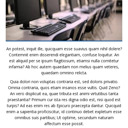
An potest, inquit ille, quicquam esse suavius quam nihil dolere?
Contemnit enim disserendi elegantiam, confuse loquitur. An
est aliquid per se ipsum flagitiosum, etiamsi nulla comitetur
infamia? Ab hoc autem quaedam non melius quam veteres,
quaedam omnino relicta.
Quia dolori non voluptas contraria est, sed doloris privatio.
Omnia contraria, quos etiam insanos esse vultis. Quid Zeno?
An vero displicuit ea, quae tributa est animi virtutibus tanta
praestantia? Primum cur ista res digna odio est, nisi quod est
turpis? Ad eas enim res ab Epicuro praecepta dantur. Quicquid
enim a sapientia proficiscitur, id continuo debet expletum esse
omnibus suis partibus; Ut optime, secundum naturam
affectum esse possit.