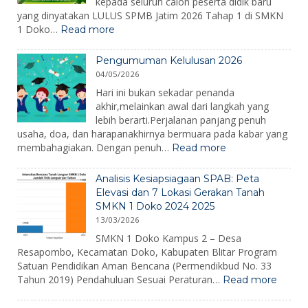
kepada seluruh calon peserta didik baru
dalam
yang dinyatakan LULUS SPMB Jatim 2026 Tahap 1 di SMKN
Peringat
:
1 Doko…
Read more
Hari
SPMB
Kesiapsi
SMKN
Bencana
Pengumuman Kelulusan 2026
1
2026
04/05/2026
Doko
2026
Hari ini bukan sekadar penanda
akhir,melainkan awal dari langkah yang
lebih berarti.Perjalanan panjang penuh
usaha, doa, dan harapanakhirnya bermuara pada kabar yang
:
membahagiakan. Dengan penuh…
Read more
Pengumuman
Kelulusan
Analisis Kesiapsiagaan SPAB: Peta
2026
Elevasi dan 7 Lokasi Gerakan Tanah
SMKN 1 Doko 2024 2025
13/03/2026
SMKN 1 Doko Kampus 2 – Desa
Resapombo, Kecamatan Doko, Kabupaten Blitar Program
Satuan Pendidikan Aman Bencana (Permendikbud No. 33
:
Tahun 2019) Pendahuluan Sesuai Peraturan…
Read more
Analisi
Kesiap