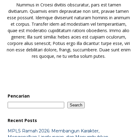
Nummus in Croesi divitiis obscuratur, pars est tamen
divitiarum. Quamvis enim depravatae non sint, pravae tamen
esse possunt. Idemque diviserunt naturam hominis in animum
et corpus. Transfer idem ad modestiam vel temperantiam,
quae est moderatio cupiditatum rationi oboediens. Immo alio
genere; Illa sunt similia: hebes acies est cuipiam oculorum,
corpore alius senescit; Potius ergo illa dicantur: turpe esse, viri
non esse debilitari dolore, frangi, succumbere. Duae sunt enim
res quoque, ne tu verba solum putes.
Pencarian
Search
Recent Posts
MPLS Ramah 2026: Membangun Karakter,
Mengenalkan Lingkungan, dan Menumbuhkan