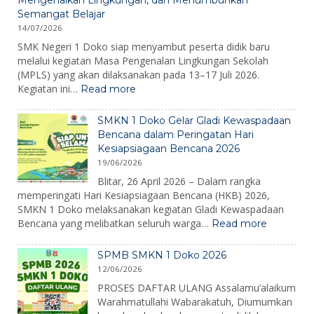
Semangat Belajar
14/07/2026
SMK Negeri 1 Doko siap menyambut peserta didik baru
melalui kegiatan Masa Pengenalan Lingkungan Sekolah
(MPLS) yang akan dilaksanakan pada 13–17 Juli 2026.
:
Kegiatan ini…
Read more
MPLS
Ramah
SMKN 1 Doko Gelar Gladi Kewaspadaan
2026:
Bencana dalam Peringatan Hari
Membangun
Kesiapsiagaan Bencana 2026
Karakter,
19/06/2026
Mengenalkan
Lingkungan,
Blitar, 26 April 2026 – Dalam rangka
dan
memperingati Hari Kesiapsiagaan Bencana (HKB) 2026,
Menumbuhkan
SMKN 1 Doko melaksanakan kegiatan Gladi Kewaspadaan
Semangat
:
Bencana yang melibatkan seluruh warga…
Read more
Belajar
SMKN
1
SPMB SMKN 1 Doko 2026
Doko
12/06/2026
Gelar
Gladi
PROSES DAFTAR ULANG Assalamu’alaikum
Kewaspa
Warahmatullahi Wabarakatuh, Diumumkan
Bencana