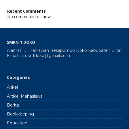
SPAB:
Peta
Recent Comments
Elevas
No comments to show.
dan
7
Lokasi
Gerak
Tanah
SMKN 1 DOKO
SMKN
1
Alamat : Jl. Pahlawan Resapombo Doko Kabupaten Blitar
Doko
Email : smkn1doko@gmail.com
2024
2025
Categories
Arikel
Artikel Mahasiswa
Berita
Bookkeeping
Education