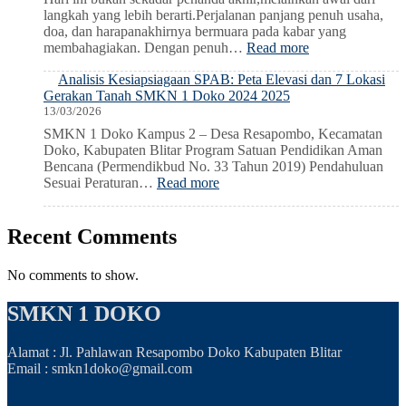
Bencana
2026
langkah yang lebih berarti.Perjalanan panjang penuh usaha,
2026
doa, dan harapanakhirnya bermuara pada kabar yang
:
membahagiakan. Dengan penuh…
Read more
Pengumuman
Analisis Kesiapsiagaan SPAB: Peta Elevasi dan 7 Lokasi
Kelulusan
Gerakan Tanah SMKN 1 Doko 2024 2025
2026
13/03/2026
SMKN 1 Doko Kampus 2 – Desa Resapombo, Kecamatan
Doko, Kabupaten Blitar Program Satuan Pendidikan Aman
Bencana (Permendikbud No. 33 Tahun 2019) Pendahuluan
:
Sesuai Peraturan…
Read more
Analisis
Kesiapsiagaan
SPAB:
Recent Comments
Peta
Elevasi
No comments to show.
dan
7
SMKN 1 DOKO
Lokasi
Gerakan
Tanah
Alamat : Jl. Pahlawan Resapombo Doko Kabupaten Blitar
SMKN
Email : smkn1doko@gmail.com
1
Doko