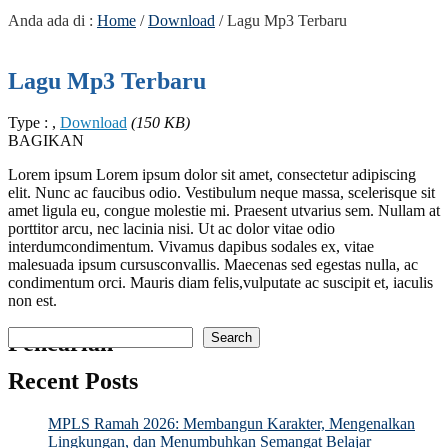
Anda ada di :
Home
/
Download
/
Lagu Mp3 Terbaru
Lagu Mp3 Terbaru
Type : ,
Download
(150 KB)
BAGIKAN
Lorem ipsum Lorem ipsum dolor sit amet, consectetur adipiscing
elit. Nunc ac faucibus odio. Vestibulum neque massa, scelerisque sit
amet ligula eu, congue molestie mi. Praesent utvarius sem. Nullam at
porttitor arcu, nec lacinia nisi. Ut ac dolor vitae odio
interdumcondimentum. Vivamus dapibus sodales ex, vitae
malesuada ipsum cursusconvallis. Maecenas sed egestas nulla, ac
condimentum orci. Mauris diam felis,vulputate ac suscipit et, iaculis
non est.
Search
Pencarian
Recent Posts
MPLS Ramah 2026: Membangun Karakter, Mengenalkan
Lingkungan, dan Menumbuhkan Semangat Belajar