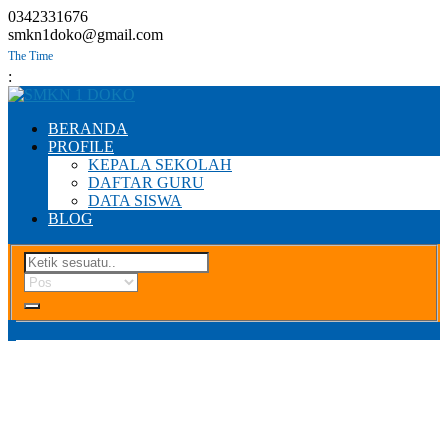
0342331676
smkn1doko@gmail.com
:
BERANDA
PROFILE
KEPALA SEKOLAH
DAFTAR GURU
DATA SISWA
BLOG