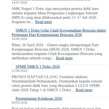
14/07/2026
SMK Negeri 1 Doko siap menyambut peserta didik baru
melalui kegiatan Masa Pengenalan Lingkungan Sekolah
(MPLS) yang akan dilaksanakan pada 13–17 Juli 2026.
:
Kegiatan ini…
Read more
MPLS
SMKN 1 Doko Gelar Gladi Kewaspadaan Bencana dalam
Ramah
Peringatan Hari Kesiapsiagaan Bencana 2026
2026:
19/06/2026
Membangun
Karakter,
Blitar, 26 April 2026 – Dalam rangka memperingati Hari
Mengenalkan
Kesiapsiagaan Bencana (HKB) 2026, SMKN 1 Doko
Lingkungan,
melaksanakan kegiatan Gladi Kewaspadaan Bencana yang
dan
:
melibatkan seluruh warga…
Read more
Menumbuhkan
SMKN
Semangat
SPMB SMKN 1 Doko 2026
1
Belajar
12/06/2026
Doko
Gelar
PROSES DAFTAR ULANG Assalamu’alaikum
Gladi
Warahmatullahi Wabarakatuh, Diumumkan kepada seluruh
Kewaspadaan
calon peserta didik baru yang dinyatakan LULUS SPMB
Bencana
:
Jatim 2026 Tahap 1 di SMKN 1 Doko…
Read more
dalam
SPMB
Peringatan
Pengumuman Kelulusan 2026
SMKN
Hari
04/05/2026
1
Kesiapsiagaan
Doko
Hari ini bukan sekadar penanda akhir,melainkan awal dari