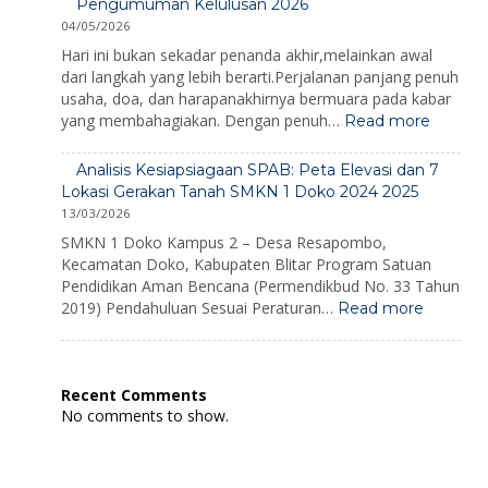
Bencana
Pengumuman Kelulusan 2026
1
2026
04/05/2026
Doko
2026
Hari ini bukan sekadar penanda akhir,melainkan awal
dari langkah yang lebih berarti.Perjalanan panjang penuh
usaha, doa, dan harapanakhirnya bermuara pada kabar
:
yang membahagiakan. Dengan penuh…
Read more
Pengu
Kelulus
Analisis Kesiapsiagaan SPAB: Peta Elevasi dan 7
2026
Lokasi Gerakan Tanah SMKN 1 Doko 2024 2025
13/03/2026
SMKN 1 Doko Kampus 2 – Desa Resapombo,
Kecamatan Doko, Kabupaten Blitar Program Satuan
Pendidikan Aman Bencana (Permendikbud No. 33 Tahun
:
2019) Pendahuluan Sesuai Peraturan…
Read more
Analisis
Kesiaps
SPAB:
Peta
Recent Comments
Elevasi
No comments to show.
dan
7
Lokasi
Gerakan