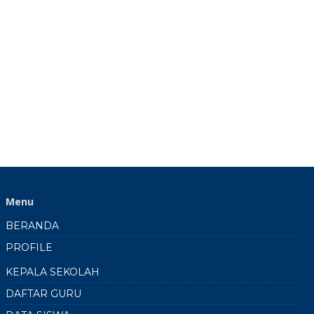
Tanah
SMKN
1
Doko
2024
2025
Menu
BERANDA
PROFILE
KEPALA SEKOLAH
DAFTAR GURU