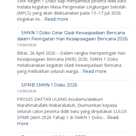
SMK Negeri 1 Doko siap menyambut peserta didik baru
melalui kegiatan Masa Pengenalan Lingkungan Sekolah
(MPLS) yang akan dilaksanakan pada 13–17 Juli 2026.
:
Kegiatan ini…
Read more
MPLS
Ramah
SMKN 1 Doko Gelar Gladi Kewaspadaan Bencana
2026:
dalam Peringatan Hari Kesiapsiagaan Bencana 2026
Membangun
19/06/2026
Karakter,
Mengenalkan
Blitar, 26 April 2026 – Dalam rangka memperingati Hari
Lingkungan,
Kesiapsiagaan Bencana (HKB) 2026, SMKN 1 Doko
dan
melaksanakan kegiatan Gladi Kewaspadaan Bencana
Menumbuhkan
:
yang melibatkan seluruh warga…
Read more
Semangat
SMKN
Belajar
1
SPMB SMKN 1 Doko 2026
Doko
12/06/2026
Gelar
Gladi
PROSES DAFTAR ULANG Assalamu’alaikum
Kewaspadaan
Warahmatullahi Wabarakatuh, Diumumkan kepada
Bencana
seluruh calon peserta didik baru yang dinyatakan LULUS
dalam
SPMB Jatim 2026 Tahap 1 di SMKN 1 Doko…
Read
Peringatan
:
more
Hari
SPMB
Kesiapsiagaa
SMKN