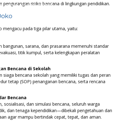
 pengurangan risiko bencana di lingkungan pendidikan.
f, acara telah berakhir
...
Doko
mengacu pada tiga pilar utama, yaitu:
n bangunan, sarana, dan prasarana memenuhi standar
vakuasi, titik kumpul, serta kelengkapan peralatan
n Bencana di Sekolah
siaga bencana sekolah yang memiliki tugas dan peran
sedur tetap (SOP) penanganan bencana, serta rencana
dar Bencana
, sosialisasi, dan simulasi bencana, seluruh warga
dik, dan tenaga kependidikan—dibekali pengetahuan dan
aan agar mampu bertindak cepat, tepat, dan aman.