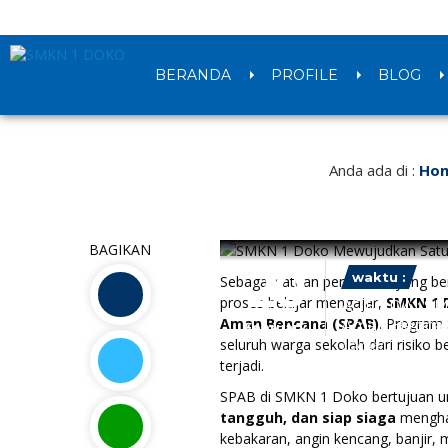
BERANDA
PROFILE
BLOG
Anda ada di :
Ho
BAGIKAN
20
waktu :
Sebagai satuan pendidikan yang b
proses belajar mengajar,
SMKN 1 
AGENDA : SM
Aman Bencana (SPAB)
. Program
Aman Bencan
February
seluruh warga sekolah dari risiko 
LOKASI :
terjadi.
SPAB di SMKN 1 Doko bertujuan u
tangguh, dan siap siaga
menghad
kebakaran, angin kencang, banjir,