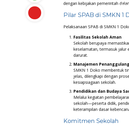
dengan kebijakan pemerintah dalam
maa
Pilar SPAB di SMKN 1 
Pelaksanaan SPAB di SMKN 1 Doko 
Fasilitas Sekolah Aman
Sekolah berupaya memastika
keselamatan, termasuk jalur e
darurat.
Manajemen Penanggulanga
SMKN 1 Doko membentuk tim 
jelas, dilengkapi dengan pro
kesiapsiagaan sekolah.
Pendidikan dan Budaya Sa
Melalui kegiatan pembelajaran
sekolah—peserta didik, pendi
keterampilan dasar kebencan
Komitmen Sekolah