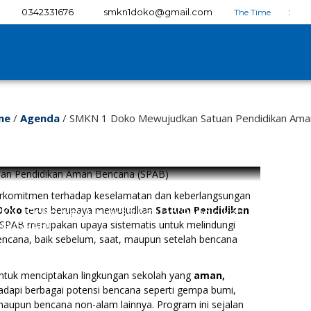
0342331676
smkn1doko@gmail.com
:
me
/
Agenda
/
SMKN 1 Doko Mewujudkan Satuan Pendidikan Ama
erkomitmen terhadap keselamatan dan keberlangsungan
Doko
terus berupaya mewujudkan
Satuan Pendidikan
KN 1 Doko Mewujudkan Satuan Pendidikan
 SPAB merupakan upaya sistematis untuk melindungi
a (SPAB)
bencana, baik sebelum, saat, maupun setelah bencana
ntuk menciptakan lingkungan sekolah yang
aman,
api berbagai potensi bencana seperti gempa bumi,
 maupun bencana non-alam lainnya. Program ini sejalan