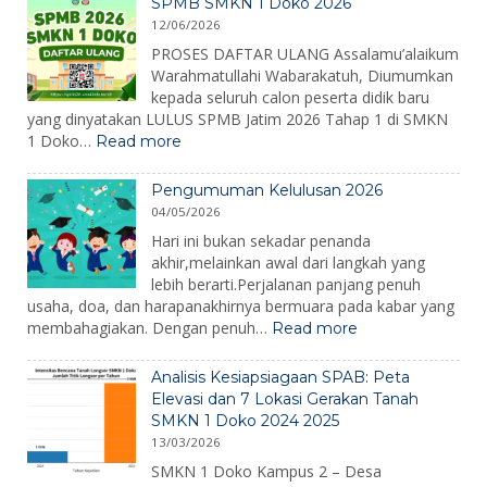
SPMB SMKN 1 Doko 2026
Doko
12/06/2026
Gelar
Gladi
PROSES DAFTAR ULANG Assalamu’alaikum
Kewaspa
Warahmatullahi Wabarakatuh, Diumumkan
Bencana
kepada seluruh calon peserta didik baru
dalam
yang dinyatakan LULUS SPMB Jatim 2026 Tahap 1 di SMKN
Peringat
:
1 Doko…
Read more
Hari
SPMB
Kesiapsi
SMKN
Bencana
Pengumuman Kelulusan 2026
1
2026
04/05/2026
Doko
2026
Hari ini bukan sekadar penanda
akhir,melainkan awal dari langkah yang
lebih berarti.Perjalanan panjang penuh
usaha, doa, dan harapanakhirnya bermuara pada kabar yang
:
membahagiakan. Dengan penuh…
Read more
Pengumuman
Kelulusan
Analisis Kesiapsiagaan SPAB: Peta
2026
Elevasi dan 7 Lokasi Gerakan Tanah
SMKN 1 Doko 2024 2025
13/03/2026
SMKN 1 Doko Kampus 2 – Desa