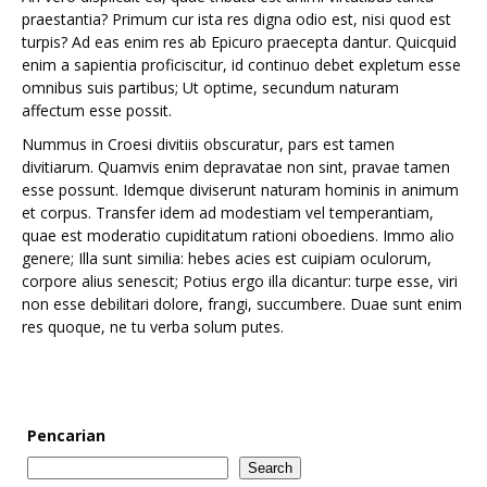
praestantia? Primum cur ista res digna odio est, nisi quod est
turpis? Ad eas enim res ab Epicuro praecepta dantur. Quicquid
enim a sapientia proficiscitur, id continuo debet expletum esse
omnibus suis partibus; Ut optime, secundum naturam
affectum esse possit.
Nummus in Croesi divitiis obscuratur, pars est tamen
divitiarum. Quamvis enim depravatae non sint, pravae tamen
esse possunt. Idemque diviserunt naturam hominis in animum
et corpus. Transfer idem ad modestiam vel temperantiam,
quae est moderatio cupiditatum rationi oboediens. Immo alio
genere; Illa sunt similia: hebes acies est cuipiam oculorum,
corpore alius senescit; Potius ergo illa dicantur: turpe esse, viri
non esse debilitari dolore, frangi, succumbere. Duae sunt enim
res quoque, ne tu verba solum putes.
Pencarian
Search