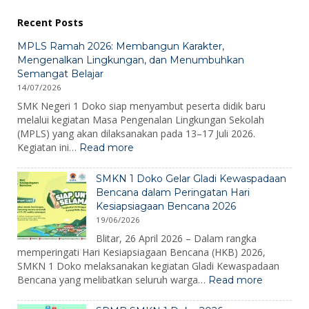
Recent Posts
MPLS Ramah 2026: Membangun Karakter,
Mengenalkan Lingkungan, dan Menumbuhkan
Semangat Belajar
14/07/2026
SMK Negeri 1 Doko siap menyambut peserta didik baru
melalui kegiatan Masa Pengenalan Lingkungan Sekolah
(MPLS) yang akan dilaksanakan pada 13–17 Juli 2026.
:
Kegiatan ini…
Read more
MPLS
Ramah
SMKN 1 Doko Gelar Gladi Kewaspadaan
2026:
Bencana dalam Peringatan Hari
Membangun
Kesiapsiagaan Bencana 2026
Karakter,
19/06/2026
Mengenalkan
Lingkungan,
Blitar, 26 April 2026 – Dalam rangka
dan
memperingati Hari Kesiapsiagaan Bencana (HKB) 2026,
Menumbuhkan
SMKN 1 Doko melaksanakan kegiatan Gladi Kewaspadaan
Semangat
:
Bencana yang melibatkan seluruh warga…
Read more
Belajar
SMKN
1