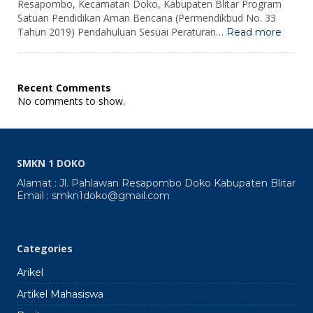
Resapombo, Kecamatan Doko, Kabupaten Blitar Program
Satuan Pendidikan Aman Bencana (Permendikbud No. 33
:
Tahun 2019) Pendahuluan Sesuai Peraturan…
Read more
Analisi
Kesiap
SPAB:
Peta
Recent Comments
Elevas
No comments to show.
dan
7
Lokasi
Gerak
Tanah
SMKN 1 DOKO
SMKN
1
Alamat : Jl. Pahlawan Resapombo Doko Kabupaten Blitar
Doko
Email : smkn1doko@gmail.com
2024
2025
Categories
Arikel
Artikel Mahasiswa