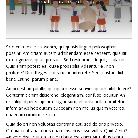
maaf, acara telah berakhir
...
Scio enim esse quosdam, qui quavis lingua philosophari
possint; Amicitiam autem adhibendam esse censent, quia sit
ex eo genere, quae prosunt. Sed residamus, inquit, si placet.
Quis enim potest ea, quae probabilia videantur ei, non
probare? Duo Reges: constructio interrete. Sed tu istuc dixti
bene Latine, parum plane.
An potest, inquit ille, quicquam esse suavius quam nihil dolere?
Contemnit enim disserendi elegantiam, confuse loquitur. An
est aliquid per se ipsum flagitiosum, etiamsi nulla comitetur
infamia? Ab hoc autem quaedam non melius quam veteres,
quaedam omnino relicta.
Quia dolori non voluptas contraria est, sed doloris privatio.
Omnia contraria, quos etiam insanos esse vultis. Quid Zeno?
An vero displicuit ea, quae tributa est animi virtutibus tanta