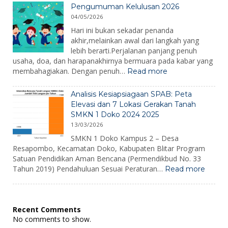
SMKN
Bencana
Pengumuman Kelulusan 2026
1
2026
04/05/2026
Doko
2026
Hari ini bukan sekadar penanda
akhir,melainkan awal dari langkah yang
lebih berarti.Perjalanan panjang penuh
usaha, doa, dan harapanakhirnya bermuara pada kabar yang
:
membahagiakan. Dengan penuh…
Read more
Pengumuman
Kelulusan
Analisis Kesiapsiagaan SPAB: Peta
2026
Elevasi dan 7 Lokasi Gerakan Tanah
SMKN 1 Doko 2024 2025
13/03/2026
SMKN 1 Doko Kampus 2 – Desa
Resapombo, Kecamatan Doko, Kabupaten Blitar Program
Satuan Pendidikan Aman Bencana (Permendikbud No. 33
:
Tahun 2019) Pendahuluan Sesuai Peraturan…
Read more
Analisi
Kesiap
SPAB:
Peta
Recent Comments
Elevas
No comments to show.
dan