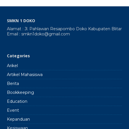
7
Lokasi
Gerak
Tanah
SMKN 1 DOKO
SMKN
1
Alamat : Jl. Pahlawan Resapombo Doko Kabupaten Blitar
Doko
Email : smkn1doko@gmail.com
2024
2025
Categories
Arikel
Artikel Mahasiswa
Berita
Bookkeeping
Education
Event
Kepanduan
Kesiswaan