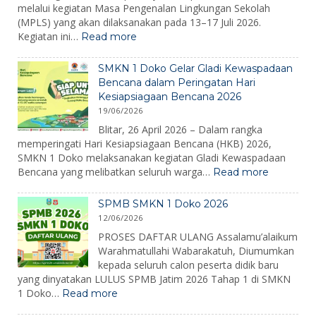
melalui kegiatan Masa Pengenalan Lingkungan Sekolah
(MPLS) yang akan dilaksanakan pada 13–17 Juli 2026.
:
Kegiatan ini…
Read more
MPLS
Ramah
SMKN 1 Doko Gelar Gladi Kewaspadaan
2026:
Bencana dalam Peringatan Hari
Membangun
Kesiapsiagaan Bencana 2026
Karakter,
19/06/2026
Mengenalkan
Lingkungan,
Blitar, 26 April 2026 – Dalam rangka
dan
memperingati Hari Kesiapsiagaan Bencana (HKB) 2026,
Menumbuhkan
SMKN 1 Doko melaksanakan kegiatan Gladi Kewaspadaan
Semangat
:
Bencana yang melibatkan seluruh warga…
Read more
Belajar
SMKN
1
SPMB SMKN 1 Doko 2026
Doko
12/06/2026
Gelar
Gladi
PROSES DAFTAR ULANG Assalamu’alaikum
Kewaspa
Warahmatullahi Wabarakatuh, Diumumkan
Bencana
kepada seluruh calon peserta didik baru
dalam
yang dinyatakan LULUS SPMB Jatim 2026 Tahap 1 di SMKN
Peringat
:
1 Doko…
Read more
Hari
SPMB
Kesiapsi